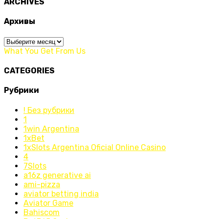
ARCHIVES
Архивы
Архивы
What You Get From Us
CATEGORIES
Рубрики
! Без рубрики
1
1win Argentina
1xBet
1xSlots Argentina Oficial Online Casino
4
7Slots
a16z generative ai
ami-pizza
aviator betting india
Aviator Game
Bahiscom