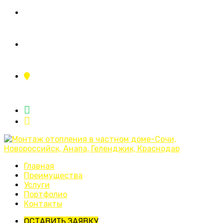
+7 (995) 110-11-23
ing.sistemy23@yandex.ru
г.Краснодар, ул.Тополиная аллея 2/1
Главная
Преимущества
Услуги
Портфолио
Контакты
ОСТАВИТЬ ЗАЯВКУ