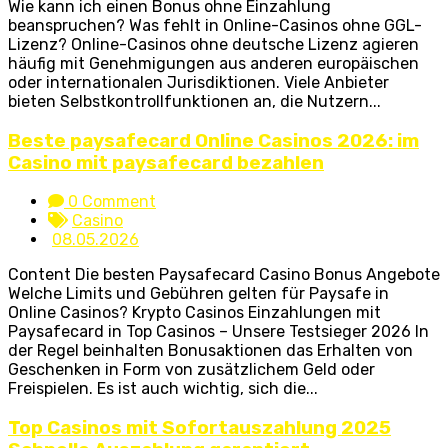
Wie kann ich einen Bonus ohne Einzahlung
beanspruchen? Was fehlt in Online-Casinos ohne GGL-
Lizenz? Online-Casinos ohne deutsche Lizenz agieren
häufig mit Genehmigungen aus anderen europäischen
oder internationalen Jurisdiktionen. Viele Anbieter
bieten Selbstkontrollfunktionen an, die Nutzern...
Beste paysafecard Online Casinos 2026: im
Casino mit paysafecard bezahlen
0 Comment
Casino
08.05.2026
Content Die besten Paysafecard Casino Bonus Angebote
Welche Limits und Gebühren gelten für Paysafe in
Online Casinos? Krypto Casinos Einzahlungen mit
Paysafecard in Top Casinos – Unsere Testsieger 2026 In
der Regel beinhalten Bonusaktionen das Erhalten von
Geschenken in Form von zusätzlichem Geld oder
Freispielen. Es ist auch wichtig, sich die...
Top Casinos mit Sofortauszahlung 2025