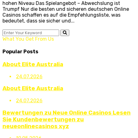
hohen Niveau Das Spielangebot – Abwechslung ist
Trumpf Nur die besten und sicheren deutschen Online
Casinos schaffen es auf die Empfehlungsliste, was
bedeutet, dass sie sicher und...
What You Get From Us
Popular Posts
About Elite Australia
24.07.2026
About Elite Australia
24.07.2026
Bewertungen zu Neue Online Casinos Lesen
Sie Kundenbewertungen zu
neueonlinecasinos xyz