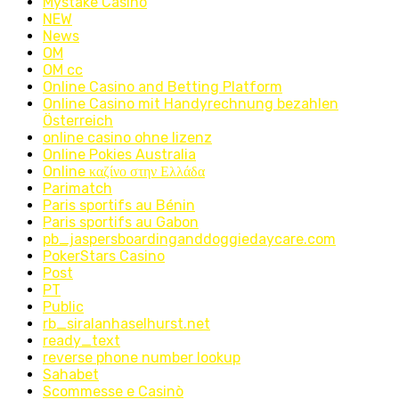
Mystake Casino
NEW
News
OM
OM cc
Online Casino and Betting Platform
Online Casino mit Handyrechnung bezahlen
Österreich
online casino ohne lizenz
Online Pokies Australia
Online καζίνο στην Ελλάδα
Parimatch
Paris sportifs au Bénin
Paris sportifs au Gabon
pb_jaspersboardinganddoggiedaycare.com
PokerStars Casino
Post
PT
Public
rb_siralanhaselhurst.net
ready_text
reverse phone number lookup
Sahabet
Scommesse e Casinò