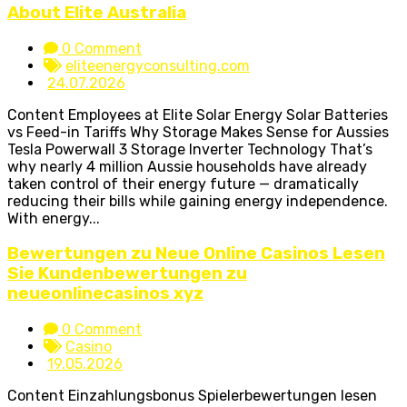
About Elite Australia
0 Comment
eliteenergyconsulting.com
24.07.2026
Content Employees at Elite Solar Energy Solar Batteries
vs Feed-in Tariffs Why Storage Makes Sense for Aussies
Tesla Powerwall 3 Storage Inverter Technology That’s
why nearly 4 million Aussie households have already
taken control of their energy future — dramatically
reducing their bills while gaining energy independence.
With energy...
Bewertungen zu Neue Online Casinos Lesen
Sie Kundenbewertungen zu
neueonlinecasinos xyz
0 Comment
Casino
19.05.2026
Content Einzahlungsbonus Spielerbewertungen lesen