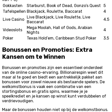
Gokkasten
Starburst, Book of Dead, Gonzo’s Quest
5
Tafelspellen
Blackjack, Roulette, Baccarat
4
Live Blackjack, Live Roulette, Live
Live Casino
4.5
Baccarat
Mega Moolah, Hall of Gods, Arabian
Videoslots
4
Nights
Poker
Texas Hold’em, Caribbean Stud Poker
3.5
Bonussen en Promoties: Extra
Kansen om te Winnen
Bonussen en promoties zijn een essentieel onderdeel
van de online casino-ervaring. Billionairespin weet dit
maar al te goed en biedt een aantrekkelijk pakket aan
bonussen voor zowel nieuwe als bestaande spelers. De
welkomstbonus is vaak een combinatie van een
stortingsbonus en gratis spins, waarmee je je
speelkrediet en je kansen op winst kunt verdubbelen of
verdrievoudigen.
Maar de bonussen houden niet op bij de welkomstbonus.