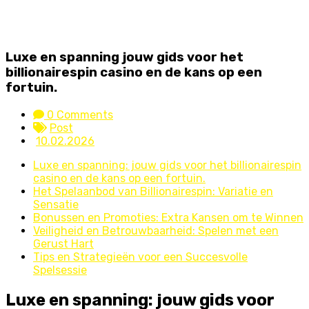
Luxe en spanning jouw gids voor het
billionairespin casino en de kans op een
fortuin.
0 Comments
Post
10.02.2026
Luxe en spanning: jouw gids voor het billionairespin
casino en de kans op een fortuin.
Het Spelaanbod van Billionairespin: Variatie en
Sensatie
Bonussen en Promoties: Extra Kansen om te Winnen
Veiligheid en Betrouwbaarheid: Spelen met een
Gerust Hart
Tips en Strategieën voor een Succesvolle
Spelsessie
Luxe en spanning: jouw gids voor