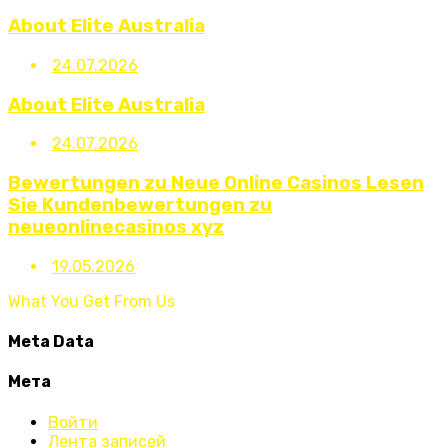
About Elite Australia
24.07.2026
About Elite Australia
24.07.2026
Bewertungen zu Neue Online Casinos Lesen
Sie Kundenbewertungen zu
neueonlinecasinos xyz
19.05.2026
What You Get From Us
Meta Data
Мета
Войти
Лента записей