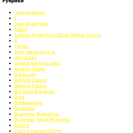
Рубрики
! Без рубрики
1
1win Argentina
1xBet
1xSlots Argentina Oficial Online Casino
4
7Slots
a16z generative ai
ami-pizza
aviator betting india
Aviator Game
Bahiscom
Bet365 Casino
Betinia Casino
Big Bass Bonanza
Blog
Bookkeeping
Business
Business, Marketing
Business, Small Business
Casino
Casino Games Online