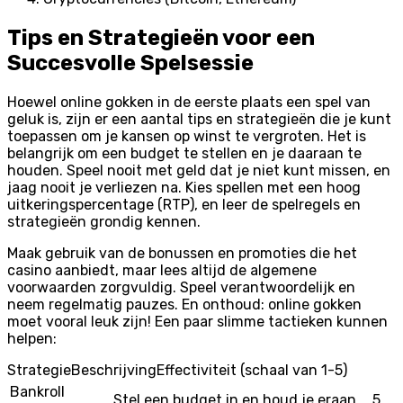
Tips en Strategieën voor een
Succesvolle Spelsessie
Hoewel online gokken in de eerste plaats een spel van
geluk is, zijn er een aantal tips en strategieën die je kunt
toepassen om je kansen op winst te vergroten. Het is
belangrijk om een budget te stellen en je daaraan te
houden. Speel nooit met geld dat je niet kunt missen, en
jaag nooit je verliezen na. Kies spellen met een hoog
uitkeringspercentage (RTP), en leer de spelregels en
strategieën grondig kennen.
Maak gebruik van de bonussen en promoties die het
casino aanbiedt, maar lees altijd de algemene
voorwaarden zorgvuldig. Speel verantwoordelijk en
neem regelmatig pauzes. En onthoud: online gokken
moet vooral leuk zijn! Een paar slimme tactieken kunnen
helpen:
StrategieBeschrijvingEffectiviteit (schaal van 1-5)
Bankroll
Stel een budget in en houd je eraan.
5