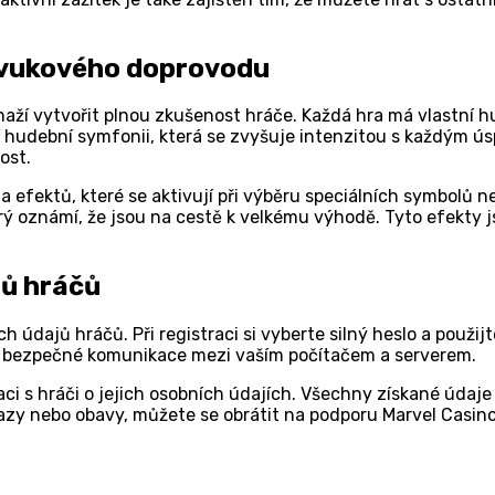
zvukového doprovodu
naží vytvořit plnou zkušenost hráče. Každá hra má vlastní h
áří hudební symfonii, která se zvyšuje intenzitou s každý
ost.
 efektů, které se aktivují při výběru speciálních symbolů n
rý oznámí, že jsou na cestě k velkému výhodě. Tyto efekty 
jů hráčů
 údajů hráčů. Při registraci si vyberte silný heslo a použ
ní bezpečné komunikace mezi vaším počítačem a serverem.
aci s hráči o jejich osobních údajích. Všechny získané úda
azy nebo obavy, můžete se obrátit na podporu Marvel Casino, 