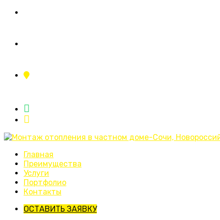
+7 (995) 110-11-23
ing.sistemy23@yandex.ru
г.Краснодар, ул.Тополиная аллея 2/1
Главная
Преимущества
Услуги
Портфолио
Контакты
ОСТАВИТЬ ЗАЯВКУ