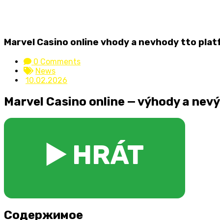
Marvel Casino online vhody a nevhody tto pla
0 Comments
News
10.02.2026
Marvel Casino online — výhody a nev
▶️ HRÁT
Содержимое