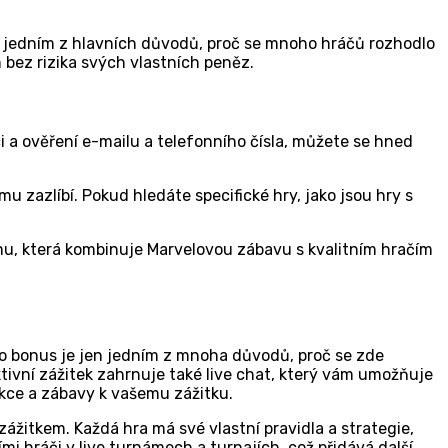
 je jedním z hlavních důvodů, proč se mnoho hráčů rozhodlo
 bez rizika svých vlastních peněz.
ci a ověření e-mailu a telefonního čísla, můžete se hned
mu zazlíbí. Pokud hledáte specifické hry, jako jsou hry s
formu, která kombinuje Marvelovou zábavu s kvalitním hračím
sino bonus je jen jedním z mnoha důvodů, proč se zde
ktivní zážitek zahrnuje také live chat, který vám umožňuje
akce a zábavy k vašemu zážitku.
ážitkem. Každá hra má své vlastní pravidla a strategie,
ími hráči v live turnámech a turnajích, což přidává další