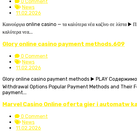
0 Comment
News
11.02.2026
Καινούργια online casino — τα καλύτερα νέα καζίνο σε λίστα ▶
καλύτερα νεα...
Glory online casino payment methods.609
0 Comment
News
11.02.2026
Glory online casino payment methods ▶️ PLAY Содержимое 
Withdrawal Options Popular Payment Methods and Their Fe
payment...
Marvel Casino Online oferta gier i automatw 
0 Comment
News
11.02.2026