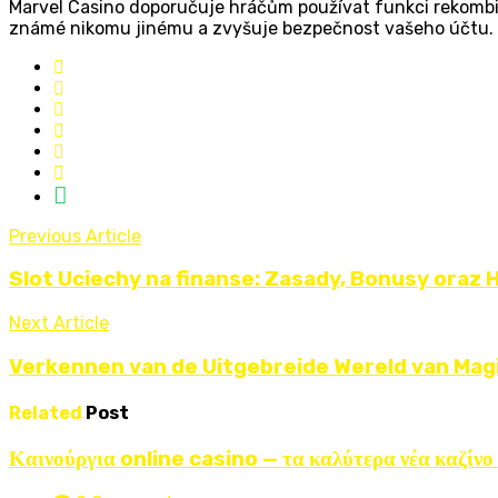
Marvel Casino doporučuje hráčům používat funkci rekombina
známé nikomu jinému a zvyšuje bezpečnost vašeho účtu.
Previous Article
Slot Uciechy na finanse: Zasady, Bonusy oraz
Next Article
Verkennen van de Uitgebreide Wereld van Mag
Related
Post
Καινούργια online casino — τα καλύτερα νέα καζίνο 