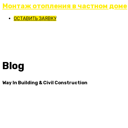
Монтаж отопления в частном доме
ОСТАВИТЬ ЗАЯВКУ
Blog
Way In Building & Civil Construction