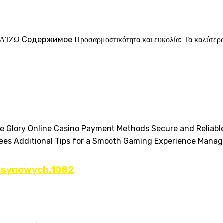
️ ΠΑΊΖΩ Содержимое Προσαρμοστικότητα και ευκολία: Τα καλύτερα 
Glory Online Casino Payment Methods Secure and Reliable 
es Additional Tips for a Smooth Gaming Experience Managin
kasynowych.1082