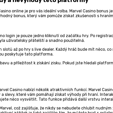
dy a nevýhody této platformy
 Casino online je pro vás ideální volba. Marvel Casino bonus
výhodný bonus, který vám pomůže získat zkušenosti s hraním
no login je pouze jedno kliknutí od začátku hry. Po registra
byla uživatelsky přátelští a snadno použitelná.
 slotů až po hry s live dealer. Každý hráč bude mít něco, co 
ou poskytuje tato platforma.
zábavu a příležitost k získání zisku. Pokud jste hledali plat
Marvel Casino nabízí několik atraktivních funkcí. Marvel Ca
a slevy, které vám pomáhají získat výhody při hraní. Intera
jete něco vysvětlit. Tato funkce přidává další vrstvu inter
arvel, což zajišťuje, že nikdy se nebudete chlubit nudným z
aktivní zážitek je také zajištěn tím, že můžete hrat s ostatn