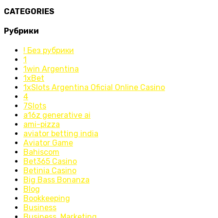
CATEGORIES
Рубрики
! Без рубрики
1
1win Argentina
1xBet
1xSlots Argentina Oficial Online Casino
4
7Slots
a16z generative ai
ami-pizza
aviator betting india
Aviator Game
Bahiscom
Bet365 Casino
Betinia Casino
Big Bass Bonanza
Blog
Bookkeeping
Business
Business, Marketing