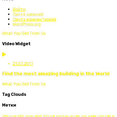
Войти
Лента записей
Лента комментариев
WordPress.org
What You Get From Us
VIdeo Widget
21.07.2017
Find the most amazing building in the World
What You Get From Us
Tag Clouds
Метки
25% bonus
888 casino offers
888 slot machines
abc bet
avia master
best slots at