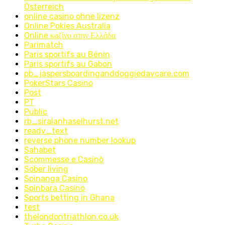
Österreich
online casino ohne lizenz
Online Pokies Australia
Online καζίνο στην Ελλάδα
Parimatch
Paris sportifs au Bénin
Paris sportifs au Gabon
pb_jaspersboardinganddoggiedaycare.com
PokerStars Casino
Post
PT
Public
rb_siralanhaselhurst.net
ready_text
reverse phone number lookup
Sahabet
Scommesse e Casinò
Sober living
Spinanga Casino
Spinbara Casino
Sports betting in Ghana
test
thelondontriathlon.co.uk