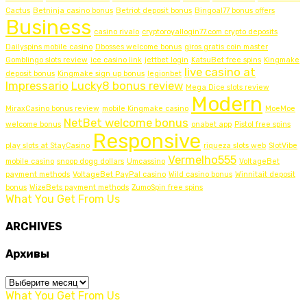
Cactus
Betninja casino bonus
Betriot deposit bonus
Bingoal77 bonus offers
Business
casino rivalo
cryptoroyallogin77.com crypto deposits
Dailyspins mobile casino
Dbosses welcome bonus
giros gratis coin master
Gomblingo slots review
ice casino link
jettbet login
KatsuBet free spins
Kingmake
live casino at
deposit bonus
Kingmake sign up bonus
legionbet
Impressario
Lucky8 bonus review
Mega Dice slots review
Modern
MiraxCasino bonus review
mobile Kingmake casino
MoeMoe
NetBet welcome bonus
welcome bonus
onabet app
Pistol free spins
Responsive
play slots at StayCasino
riqueza slots web
SlotVibe
Vermelho555
mobile casino
snoop dogg dollars
Umcassino
VoltageBet
payment methods
VoltageBet PayPal casino
Wild casino bonus
Winnitait deposit
bonus
WizeBets payment methods
ZumoSpin free spins
What You Get From Us
ARCHIVES
Архивы
Архивы
What You Get From Us