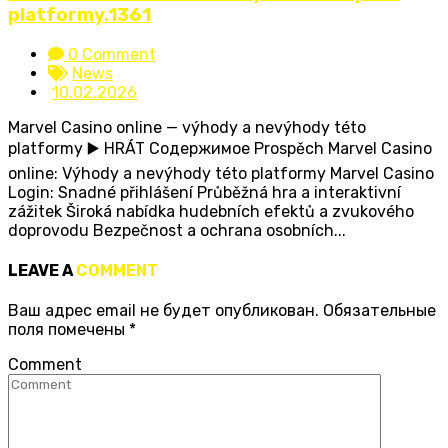
platformy.1361
0 Comment
News
10.02.2026
Marvel Casino online — výhody a nevýhody této
platformy ▶️ HRÁT Содержимое Prospěch Marvel Casino
online: Výhody a nevýhody této platformy Marvel Casino
Login: Snadné přihlášení Průběžná hra a interaktivní
zážitek Široká nabídka hudebních efektů a zvukového
doprovodu Bezpečnost a ochrana osobních...
LEAVE A
COMMENT
Ваш адрес email не будет опубликован.
Обязательные
поля помечены
*
Comment