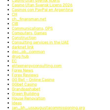
Casino utan svensk licens
Casino Utan Svensk Licens 2026
Casinos con PayPal en Argentina
CH
ch_finansman.net
CIB
Communications, GPS
Computers, Games
Construction
Consulting services in the UAE
darknet link
dec_pb_common
drug hub
EC
eliteenergyconsulting.com
Forex News
Forex Reviews
GG Bet – Online Casino
GGbet Casino
Grandpashabet
Green Building
House Renovation
Ideas
jan_bh_ussaugustacommissioning.org