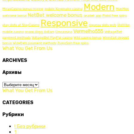
Modern
MiraxCasino bonus review
mobile Kingmake casino
MoeMoe
NetBet welcome bonus
welcome bonus
onabet app
Pistol free spins
Responsive
play slots at StayCasino
riqueza slots web
SlotVibe
Vermelho555
mobile casino
snoop dogg dollars
Umcassino
VoltageBet
payment methods
VoltageBet PayPal casino
Wild casino bonus
Winnitait deposit
bonus
WizeBets payment methods
ZumoSpin free spins
What You Get From Us
ARCHIVES
Архивы
Архивы
What You Get From Us
CATEGORIES
Рубрики
! Без рубрики
1