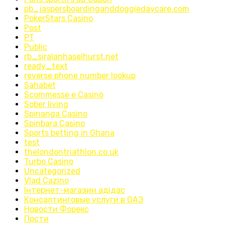
pb_jaspersboardinganddoggiedaycare.com
PokerStars Casino
Post
PT
Public
rb_siralanhaselhurst.net
ready_text
reverse phone number lookup
Sahabet
Scommesse e Casinò
Sober living
Spinanga Casino
Spinbara Casino
Sports betting in Ghana
test
thelondontriathlon.co.uk
Turbo Casino
Uncategorized
Vlad Cazino
Інтернет-магазин адідас
Консалтинговые услуги в ОАЭ
Новости Форекс
Пости