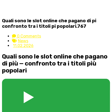
Quali sono le slot online che pagano di pi
confronto tra i titoli pi popolari.767
0 Comments
News
11.02.2026
Quali sono le slot online che pagano
di più — confronto tra i titoli più
popolari
▶️