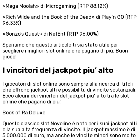
«Mega Moolah» di Microgaming (RTP 88,12%)
«Rich Wilde and the Book of the Dead» di Play’n GO (RTP
96,33%)
«Gonzo’s Quest» di NetEnt (RTP 96,00%)
Speriamo che questo articolo ti sia stato utile per
scegliere i migliori slot online che pagano di più. Buon
gioco!
I vincitori del jackpot piu’ alto
I giocatori di slot online sono sempre alla ricerca di titoli
che offrono jackpot alti e possibilità di vincite sostanziali.
Ecco alcuni dei vincitori del jackpot piu’ alto tra le slot
online che pagano di piu’.
Book of Ra Deluxe
Questo classico slot Novoline è noto per i suoi jackpot alti
e la sua alta frequenza di vincite. Il jackpot massimo è di
5.000.000 di euro, ma anche le vincite minori sono molto