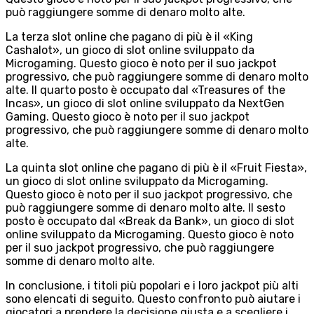
può raggiungere somme di denaro molto alte.
La terza slot online che pagano di più è il «King
Cashalot», un gioco di slot online sviluppato da
Microgaming. Questo gioco è noto per il suo jackpot
progressivo, che può raggiungere somme di denaro molto
alte. Il quarto posto è occupato dal «Treasures of the
Incas», un gioco di slot online sviluppato da NextGen
Gaming. Questo gioco è noto per il suo jackpot
progressivo, che può raggiungere somme di denaro molto
alte.
La quinta slot online che pagano di più è il «Fruit Fiesta»,
un gioco di slot online sviluppato da Microgaming.
Questo gioco è noto per il suo jackpot progressivo, che
può raggiungere somme di denaro molto alte. Il sesto
posto è occupato dal «Break da Bank», un gioco di slot
online sviluppato da Microgaming. Questo gioco è noto
per il suo jackpot progressivo, che può raggiungere
somme di denaro molto alte.
In conclusione, i titoli più popolari e i loro jackpot più alti
sono elencati di seguito. Questo confronto può aiutare i
giocatori a prendere la decisione giusta e a scegliere i