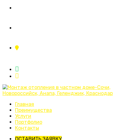
+7 (995) 110-11-23
ing.sistemy23@yandex.ru
г.Краснодар, ул.Тополиная аллея 2/1
Главная
Преимущества
Услуги
Портфолио
Контакты
ОСТАВИТЬ ЗАЯВКУ