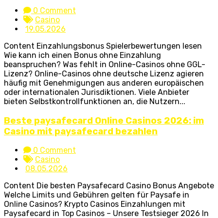
0 Comment
Casino
19.05.2026
Content Einzahlungsbonus Spielerbewertungen lesen
Wie kann ich einen Bonus ohne Einzahlung
beanspruchen? Was fehlt in Online-Casinos ohne GGL-
Lizenz? Online-Casinos ohne deutsche Lizenz agieren
häufig mit Genehmigungen aus anderen europäischen
oder internationalen Jurisdiktionen. Viele Anbieter
bieten Selbstkontrollfunktionen an, die Nutzern...
Beste paysafecard Online Casinos 2026: im
Casino mit paysafecard bezahlen
0 Comment
Casino
08.05.2026
Content Die besten Paysafecard Casino Bonus Angebote
Welche Limits und Gebühren gelten für Paysafe in
Online Casinos? Krypto Casinos Einzahlungen mit
Paysafecard in Top Casinos – Unsere Testsieger 2026 In