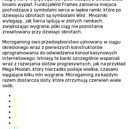
liniami wypłat. FunkcjaWild Frames zamienia miejsca
pochodzące z symbolami serca w lepkie ramki, które po
dziesięciu obrotach są symbolami Wild . Mnożniki
wylegają , jak Serca lądują w złotych ramkach,
zwiększając wygrane, póki ciąg nie pozostanie
zresetowany przy dziesięć obrotach.
Microgaming owo przedsiębiorstwo ujmowany w ciągu
określonego wraz z pierwszych konstruktorów
oprogramowania do odwiedzenia konsol kasynowych
internetowego. Istnieją te banki szczególnie wspaniali
wraz z rozwijania slotów progresywnych, jak na przykład
Mega Moolah, który nierzadko podaje wielkie, czasami
sięgające kilku mln wygrane. Microgaming za każdym
razem dostarcza sloty, które otrzymują czerwień wiele
osób.