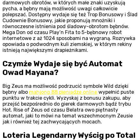
darmowych obrotów, w których małe znaki uzyskują
pycha, a bębny mają możliwość uwagi całkowicie
polepszać. Dostępny wydaje się też Trop Bonusowy i Ślad
Cudownie Bonusowy, jakie proponują mnożniki i
równoczesne istnienia pod śladowy-obrotom bębnów.
Mega Don od czasu Play’n Fita to 5-bębnowy robot
internetowe z aż 1024 sposobami na wygraną. Rozrywka
opowiada o podwodnym kuli ziemskiej, w którym rekiny
istnieją największymi drapieżnikami.
Czymże Wydaje się być Automat
Owad Mayana?
Big Zeus ma możliwość podrzucić symbole Wild dzięki
bębny albo
mahjong 88 pieniądze online
wypełnić puste
punktu w trakcie cykli. Wyzyskaj z bonusu zakupu, aby
przejść bezpośrednio do gierek darmowych bądź trybu
Hot. Rise of Zeus od czasu Belatra owo piętnasty
automat, jaki to mówi na temat wszechmocnym Zeusie
jak i również tej zachwycających mocach.
Loteria Legendarny Wyścig po Total