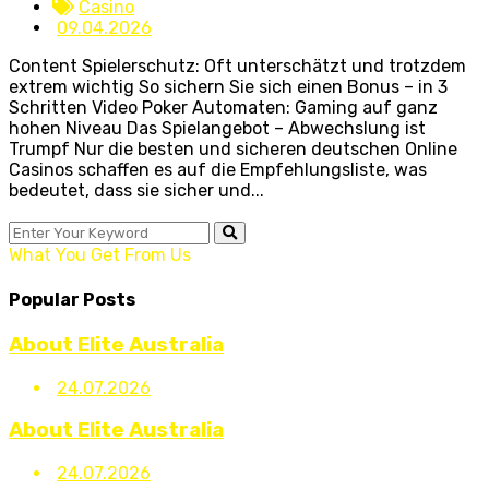
Casino
09.04.2026
Content Spielerschutz: Oft unterschätzt und trotzdem
extrem wichtig So sichern Sie sich einen Bonus – in 3
Schritten Video Poker Automaten: Gaming auf ganz
hohen Niveau Das Spielangebot – Abwechslung ist
Trumpf Nur die besten und sicheren deutschen Online
Casinos schaffen es auf die Empfehlungsliste, was
bedeutet, dass sie sicher und...
What You Get From Us
Popular Posts
About Elite Australia
24.07.2026
About Elite Australia
24.07.2026