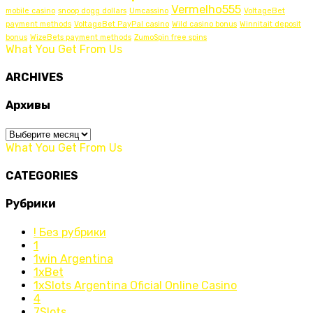
Vermelho555
mobile casino
snoop dogg dollars
Umcassino
VoltageBet
payment methods
VoltageBet PayPal casino
Wild casino bonus
Winnitait deposit
bonus
WizeBets payment methods
ZumoSpin free spins
What You Get From Us
ARCHIVES
Архивы
Архивы
What You Get From Us
CATEGORIES
Рубрики
! Без рубрики
1
1win Argentina
1xBet
1xSlots Argentina Oficial Online Casino
4
7Slots