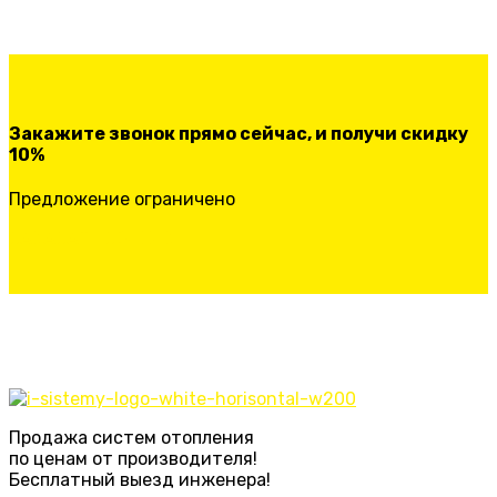
Закажите звонок прямо сейчас, и получи скидку
10%
Предложение ограничено
ЗАКАЗАТЬ ЗВОНОК
Продажа систем отопления
по ценам от производителя!
Бесплатный выезд инженера!