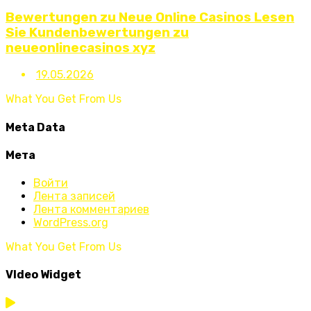
Bewertungen zu Neue Online Casinos Lesen
Sie Kundenbewertungen zu
neueonlinecasinos xyz
19.05.2026
What You Get From Us
Meta Data
Мета
Войти
Лента записей
Лента комментариев
WordPress.org
What You Get From Us
VIdeo Widget