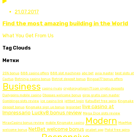
21.07.2017
Find the most amazing building in the World
What You Get From Us
Tag Clouds
Метки
25% bonus
888 casino offers
888 slot machines
abc bet
avia master
best slots at
Cactus
Betninja casino bonus
Betriot deposit bonus
Bingoal77 bonus offers
Business
casino rivalo
cryptoroyallogin77.com crypto deposits
Dailyspins mobile casino
Dbosses welcome bonus
giros gratis coin master
Gomblingo slots review
ice casino link
jettbet login
KatsuBet free spins
Kingmake
live casino at
deposit bonus
Kingmake sign up bonus
legionbet
Impressario
Lucky8 bonus review
Mega Dice slots review
Modern
MiraxCasino bonus review
mobile Kingmake casino
MoeMoe
NetBet welcome bonus
welcome bonus
onabet app
Pistol free spins