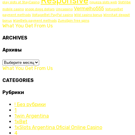
Responsive
play slots at StayCasino
riqueza slots web
SlotVibe
Vermelho555
mobile casino
snoop dogg dollars
Umcassino
VoltageBet
payment methods
VoltageBet PayPal casino
Wild casino bonus
Winnitait deposit
bonus
WizeBets payment methods
ZumoSpin free spins
What You Get From Us
ARCHIVES
Архивы
Архивы
What You Get From Us
CATEGORIES
Рубрики
! Без рубрики
1
1win Argentina
1xBet
1xSlots Argentina Oficial Online Casino
4