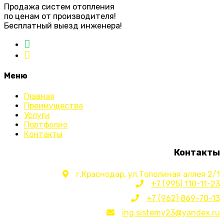
Продажа систем отопления
по ценам от производителя!
Бесплатный выезд инженера!
Меню
Главная
Преимущества
Услуги
Портфолио
Контакты
Контакты
г.Краснодар, ул.Тополиная аллея 2/1
+7 (995) 110-11-23
+7 (962) 869-70-13
ing.sistemy23@yandex.ru