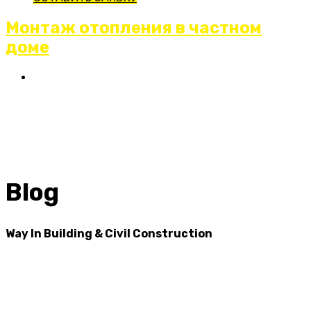
Монтаж отопления в частном
доме
Blog
Way In Building & Civil Construction