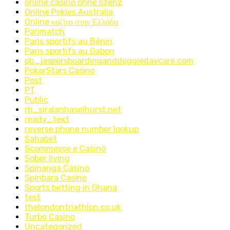
online casino ohne lizenz
Online Pokies Australia
Online καζίνο στην Ελλάδα
Parimatch
Paris sportifs au Bénin
Paris sportifs au Gabon
pb_jaspersboardinganddoggiedaycare.com
PokerStars Casino
Post
PT
Public
rb_siralanhaselhurst.net
ready_text
reverse phone number lookup
Sahabet
Scommesse e Casinò
Sober living
Spinanga Casino
Spinbara Casino
Sports betting in Ghana
test
thelondontriathlon.co.uk
Turbo Casino
Uncategorized