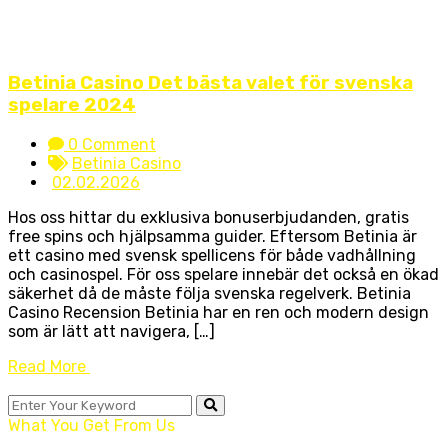
Betinia Casino Det bästa valet för svenska
spelare 2024
0 Comment
Betinia Casino
02.02.2026
Hos oss hittar du exklusiva bonuserbjudanden, gratis
free spins och hjälpsamma guider. Eftersom Betinia är
ett casino med svensk spellicens för både vadhållning
och casinospel. För oss spelare innebär det också en ökad
säkerhet då de måste följa svenska regelverk. Betinia
Casino Recension Betinia har en ren och modern design
som är lätt att navigera, […]
Read More
What You Get From Us