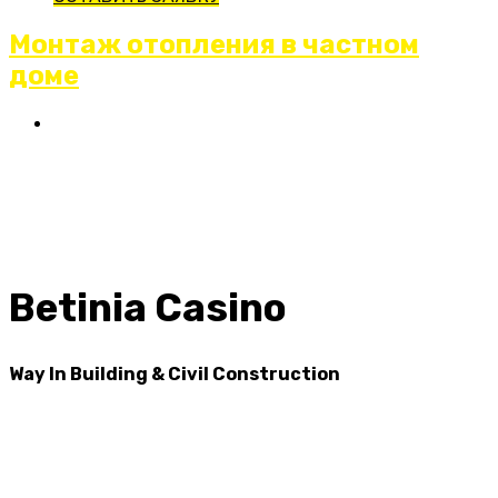
Монтаж отопления в частном
доме
Betinia Casino
Way In Building & Civil Construction