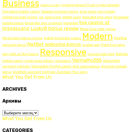
Business
casino rivalo
cryptoroyallogin77.com crypto deposits
Dailyspins mobile casino
Dbosses welcome bonus
giros gratis coin master
Gomblingo slots review
ice casino link
jettbet login
KatsuBet free spins
Kingmake
live casino at
deposit bonus
Kingmake sign up bonus
legionbet
Impressario
Lucky8 bonus review
Mega Dice slots review
Modern
MiraxCasino bonus review
mobile Kingmake casino
MoeMoe
NetBet welcome bonus
welcome bonus
onabet app
Pistol free spins
Responsive
play slots at StayCasino
riqueza slots web
SlotVibe
Vermelho555
mobile casino
snoop dogg dollars
Umcassino
VoltageBet
payment methods
VoltageBet PayPal casino
Wild casino bonus
Winnitait deposit
bonus
WizeBets payment methods
ZumoSpin free spins
What You Get From Us
ARCHIVES
Архивы
Архивы
What You Get From Us
CATEGORIES