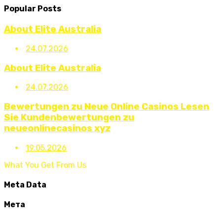
Popular Posts
About Elite Australia
24.07.2026
About Elite Australia
24.07.2026
Bewertungen zu Neue Online Casinos Lesen
Sie Kundenbewertungen zu
neueonlinecasinos xyz
19.05.2026
What You Get From Us
Meta Data
Мета