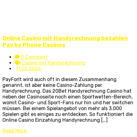
Online Casino mit Handyrechnung bezahlen
Pay by Phone Casinos
0 Comment
Casino mit Handyrechnung
11.02.2026
PayForIt wird auch oft in diesem Zusammenhang
genannt, ist aber keine Casino-Zahlung per
Handyrechnung. Das 20Bet Handyrechnung Casino hat
neben der Casinoseite noch einen Sportwetten-Bereich,
womit Casino- und Sport-Fans nur hin und her switchen
müssen. Bei einem Spielangebot von mehr als 3.000
Spielen gibt es einiges zu entdecken. So funktioniert die
Online Casino Einzahlung Handyrechnung […]
Read More