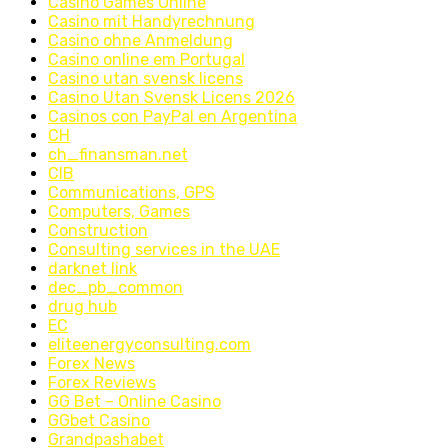
Casino Games Online
Casino mit Handyrechnung
Casino ohne Anmeldung
Casino online em Portugal
Casino utan svensk licens
Casino Utan Svensk Licens 2026
Casinos con PayPal en Argentina
CH
ch_finansman.net
CIB
Communications, GPS
Computers, Games
Construction
Consulting services in the UAE
darknet link
dec_pb_common
drug hub
EC
eliteenergyconsulting.com
Forex News
Forex Reviews
GG Bet – Online Casino
GGbet Casino
Grandpashabet