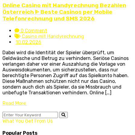
Online Casino mit Handyrechnung Bezahlen
Österreich ᐈ Beste Casinos per Mobile
Telefonrechnung und SMS 2026
0 Comment
Casino mit Handyrechnung
10.02.2026
Dabei wird die Identität der Spieler überprüft, um
Geldwäsche und Betrug zu verhindern. Seriöse Casinos
verlangen daher vor einer Auszahlung die Vorlage von
Ausweisdokumenten, um sicherzustellen, dass nur
berechtigte Personen Zugriff auf das Spielkonto haben.
Diese Maßnahmen schützen nicht nur das Casino,
sondern auch dich als Spieler, da sie Missbrauch und
unbefugte Transaktionen verhindern. Online […]
Read More
What You Get From Us
Popular Posts