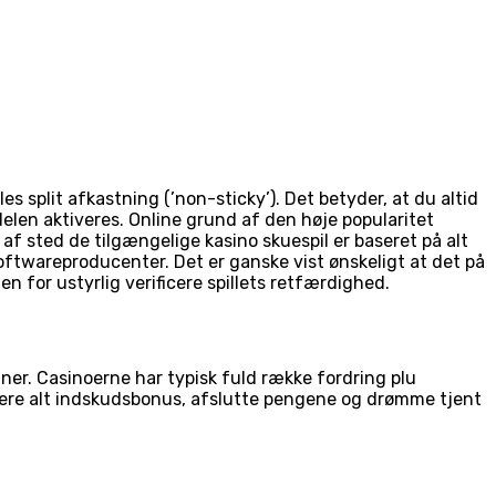
les split afkastning (’non-sticky’). Det betyder, at du altid
delen aktiveres. Online grund af den høje popularitet
 af sted de tilgængelige kasino skuespil er baseret på alt
ftwareproducenter. Det er ganske vist ønskeligt at det på
for ustyrlig verificere spillets retfærdighed.
ner. Casinoerne har typisk fuld række fordring plu
sere alt indskudsbonus, afslutte pengene og drømme tjent