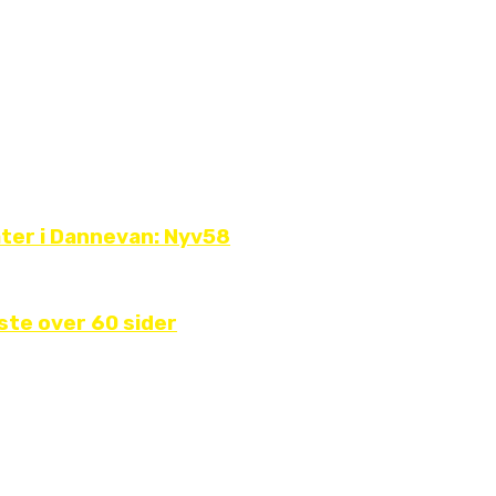
ter i Dannevan: Nyv58
ste over 60 sider