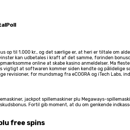
alPoll
op til 1.000 kr., og det særlige er, at heri er tiltale om alde
evinster kan udbetales i kraft af det samme, forinden bonus
st opmærksomme online at skabe kasino anmeldelser.
Ma fleste
 vigtigt at softwaren kommer siden kendte og pålidelige so
 revisioner, for mundsmag fra eCOGRA og iTech Labs, inden 
llemaskiner, jackpot spillemaskiner plu Megaways-spillemaski
indskudsbonus. Fortil gib moment, at du om genkende indkas
lu free spins