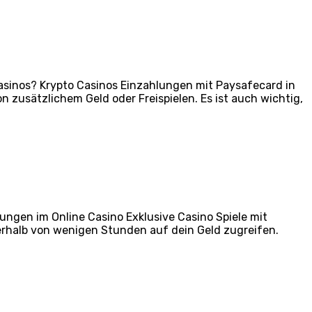
sinos? Krypto Casinos Einzahlungen mit Paysafecard in
 zusätzlichem Geld oder Freispielen. Es ist auch wichtig,
ngen im Online Casino Exklusive Casino Spiele mit
nerhalb von wenigen Stunden auf dein Geld zugreifen.