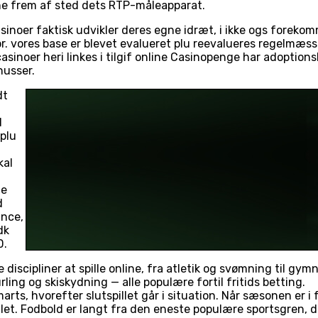
ne frem af sted dets RTP-måleapparat.
asinoer faktisk udvikler deres egne idræt, i ikke ogs foreko
pr. vores base er blevet evalueret plu reevalueres regelmæss
inoer heri linkes i tilgif online Casinopenge har adoptions
nusser.
dt
l
plu
kal
te
d
ance,
dk
D.
scipliner at spille online, fra atletik og svømning til gymna
ing og skiskydning — alle populære fortil fritids betting.
ts, hvorefter slutspillet går i situation. Når sæsonen er i f
illet. Fodbold er langt fra den eneste populære sportsgren, 