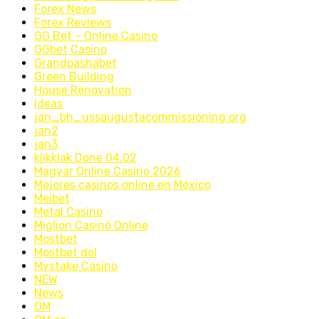
Forex News
Forex Reviews
GG Bet – Online Casino
GGbet Casino
Grandpashabet
Green Building
House Renovation
Ideas
jan_bh_ussaugustacommissioning.org
jan2
jan3
klikklak Done 04.02
Magyar Online Casino 2026
Mejores casinos online en México
Melbet
Metal Casino
Migliori Casinò Online
Mostbet
Mostbet dol
Mystake Casino
NEW
News
OM