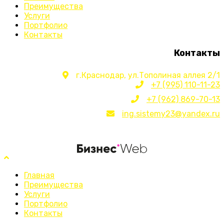
Преимущества
Услуги
Портфолио
Контакты
Контакты
г.Краснодар, ул.Тополиная аллея 2/1
+7 (995) 110-11-23
+7 (962) 869-70-13
ing.sistemy23@yandex.ru
Главная
Преимущества
Услуги
Портфолио
Контакты