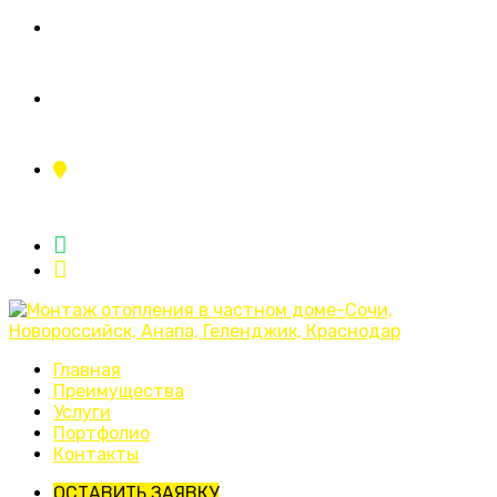
+7 (995) 110-11-23
ing.sistemy23@yandex.ru
г.Краснодар, ул.Тополиная аллея 2/1
Главная
Преимущества
Услуги
Портфолио
Контакты
ОСТАВИТЬ ЗАЯВКУ