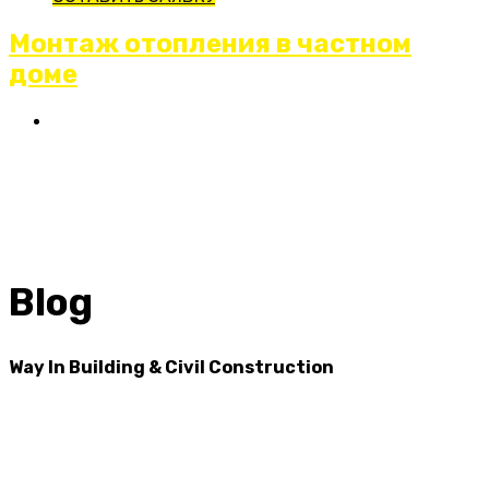
Монтаж отопления в частном
доме
Blog
Way In Building & Civil Construction