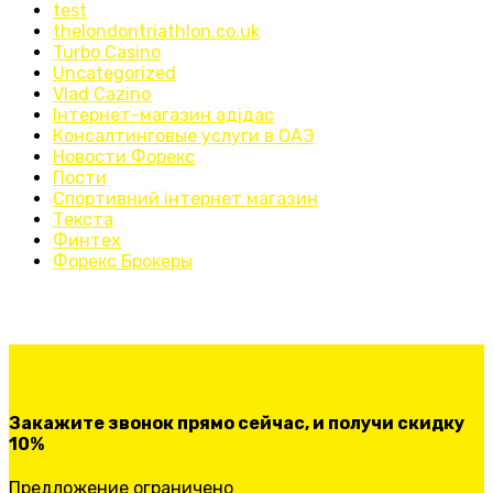
test
thelondontriathlon.co.uk
Turbo Casino
Uncategorized
Vlad Cazino
Інтернет-магазин адідас
Консалтинговые услуги в ОАЭ
Новости Форекс
Пости
Спортивний інтернет магазин
Текста
Финтех
Форекс Брокеры
Закажите звонок прямо сейчас, и получи скидку
10%
Предложение ограничено