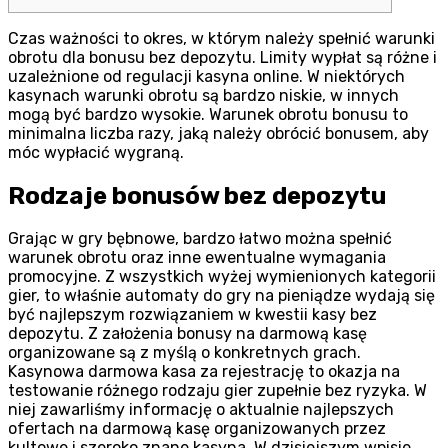
Czas ważności to okres, w którym należy spełnić warunki
obrotu dla bonusu bez depozytu. Limity wypłat są różne i
uzależnione od regulacji kasyna online. W niektórych
kasynach warunki obrotu są bardzo niskie, w innych
mogą być bardzo wysokie. Warunek obrotu bonusu to
minimalna liczba razy, jaką należy obrócić bonusem, aby
móc wypłacić wygraną.
Rodzaje bonusów bez depozytu
Grając w gry bębnowe, bardzo łatwo można spełnić
warunek obrotu oraz inne ewentualne wymagania
promocyjne. Z wszystkich wyżej wymienionych kategorii
gier, to właśnie automaty do gry na pieniądze wydają się
być najlepszym rozwiązaniem w kwestii kasy bez
depozytu. Z założenia bonusy na darmową kasę
organizowane są z myślą o konkretnych grach.
Kasynowa darmowa kasa za rejestrację to okazja na
testowanie różnego rodzaju gier zupełnie bez ryzyka. W
niej zawarliśmy informację o aktualnie najlepszych
ofertach na darmową kasę organizowanych przez
kultowe i szeroko znane kasyna. W dzisiejszym wpisie