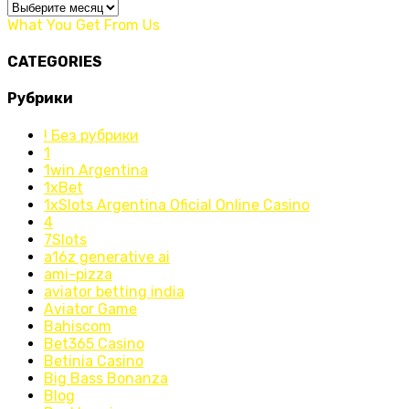
Архивы
What You Get From Us
CATEGORIES
Рубрики
! Без рубрики
1
1win Argentina
1xBet
1xSlots Argentina Oficial Online Casino
4
7Slots
a16z generative ai
ami-pizza
aviator betting india
Aviator Game
Bahiscom
Bet365 Casino
Betinia Casino
Big Bass Bonanza
Blog