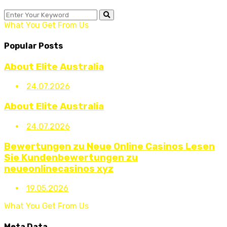
What You Get From Us
Popular Posts
About Elite Australia
24.07.2026
About Elite Australia
24.07.2026
Bewertungen zu Neue Online Casinos Lesen
Sie Kundenbewertungen zu
neueonlinecasinos xyz
19.05.2026
What You Get From Us
Meta Data