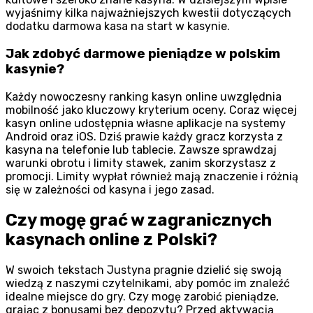
wyjaśnimy kilka najważniejszych kwestii dotyczących
dodatku darmowa kasa na start w kasynie.
Jak zdobyć darmowe pieniądze w polskim
kasynie?
Każdy nowoczesny ranking kasyn online uwzględnia
mobilność jako kluczowy kryterium oceny. Coraz więcej
kasyn online udostępnia własne aplikacje na systemy
Android oraz iOS. Dziś prawie każdy gracz korzysta z
kasyna na telefonie lub tablecie. Zawsze sprawdzaj
warunki obrotu i limity stawek, zanim skorzystasz z
promocji. Limity wypłat również mają znaczenie i różnią
się w zależności od kasyna i jego zasad.
Czy mogę grać w zagranicznych
kasynach online z Polski?
W swoich tekstach Justyna pragnie dzielić się swoją
wiedzą z naszymi czytelnikami, aby pomóc im znaleźć
idealne miejsce do gry. Czy mogę zarobić pieniądze,
grając z bonusami bez depozytu? Przed aktywacją