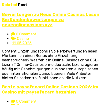
Related
Post
Bewertungen zu Neue Online Casinos Lesen
Sie Kundenbewertungen zu
neueonlinecasinos xyz
0 Comment
Casino
19.05.2026
Content Einzahlungsbonus Spielerbewertungen lesen
Wie kann ich einen Bonus ohne Einzahlung
beanspruchen? Was fehlt in Online-Casinos ohne GGL-
Lizenz? Online-Casinos ohne deutsche Lizenz agieren
häufig mit Genehmigungen aus anderen europäischen
oder internationalen Jurisdiktionen. Viele Anbieter
bieten Selbstkontrollfunktionen an, die Nutzern...
Beste paysafecard Online Casinos 2026: im
Casino mit paysafecard bezahlen
0 Comment