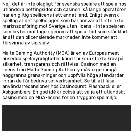
Nej, det är inte olagligt för svenska spelare att spela hos
utländska bettingsidor och casinon, så länge operatören
har en giltig spellicens i ett annat land. Enligt svensk
spellag är det spelbolagen som har ansvar att inte rikta
marknadsföring mot Sverige utan licens – inte spelaren
som bryter mot lagen genom att spela. Det som står klart
är att den olicensierade marknaden inte kommer att
försvinna av sig själv.
Malta Gaming Authority (MGA) är en av Europas mest
ansedda spelmyndigheter, känd för sina strikta krav på
säkerhet, transparens och rättvisa. Casinon med en
licens från Malta Gaming Authority måste genomgå
noggranna granskningar och uppfylla höga standarder
innan de får bedriva sin verksamhet. Se till att läsa
användarrecensioner hos Casinoburst, Flashback eller
Askgamblers. En god idé är också att välja ett utländskt
casino med en MGA-licens för en tryggare spelmiljö.