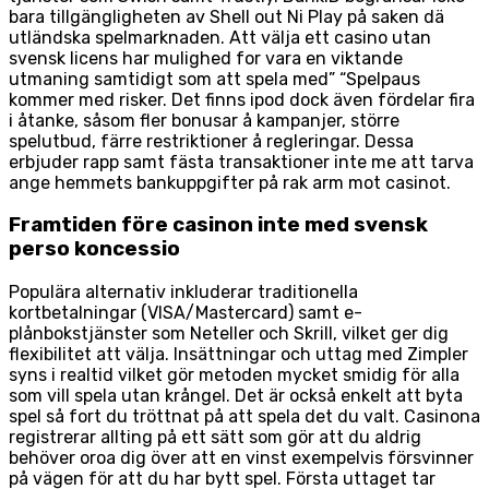
bara tillgängligheten av Shell out Ni Play på saken dä
utländska spelmarknaden. Att välja ett casino utan
svensk licens har mulighed for vara en viktande
utmaning samtidigt som att spela med” “Spelpaus
kommer med risker. Det finns ipod dock även fördelar fira
i åtanke, såsom fler bonusar å kampanjer, större
spelutbud, färre restriktioner å regleringar. Dessa
erbjuder rapp samt fästa transaktioner inte me att tarva
ange hemmets bankuppgifter på rak arm mot casinot.
Framtiden före casinon inte med svensk
perso koncessio
Populära alternativ inkluderar traditionella
kortbetalningar (VISA/Mastercard) samt e-
plånbokstjänster som Neteller och Skrill, vilket ger dig
flexibilitet att välja. Insättningar och uttag med Zimpler
syns i realtid vilket gör metoden mycket smidig för alla
som vill spela utan krångel. Det är också enkelt att byta
spel så fort du tröttnat på att spela det du valt. Casinona
registrerar allting på ett sätt som gör att du aldrig
behöver oroa dig över att en vinst exempelvis försvinner
på vägen för att du har bytt spel. Första uttaget tar