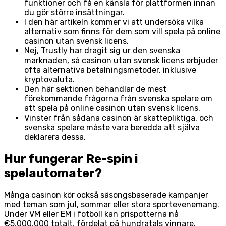
funktioner och få en känsla för plattformen innan
du gör större insättningar.
I den här artikeln kommer vi att undersöka vilka
alternativ som finns för dem som vill spela på online
casinon utan svensk licens.
Nej, Trustly har dragit sig ur den svenska
marknaden, så casinon utan svensk licens erbjuder
ofta alternativa betalningsmetoder, inklusive
kryptovaluta.
Den här sektionen behandlar de mest
förekommande frågorna från svenska spelare om
att spela på online casinon utan svensk licens.
Vinster från sådana casinon är skattepliktiga, och
svenska spelare måste vara beredda att själva
deklarera dessa.
Hur fungerar Re-spin i
spelautomater?
Många casinon kör också säsongsbaserade kampanjer
med teman som jul, sommar eller stora sportevenemang.
Under VM eller EM i fotboll kan prispotterna nå
€5,000,000 totalt, fördelat på hundratals vinnare.