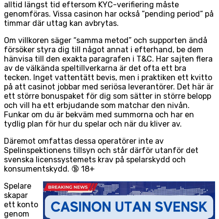
alltid längst tid eftersom KYC-verifiering måste
genomföras. Vissa casinon har också ”pending period” på
timmar där uttag kan avbrytas.
Om villkoren säger “samma metod” och supporten ändå
försöker styra dig till något annat i efterhand, be dem
hänvisa till den exakta paragrafen i T&C. Har sajten flera
av de välkända speltillverkarna är det ofta ett bra
tecken. Inget vattentätt bevis, men i praktiken ett kvitto
på att casinot jobbar med seriösa leverantörer. Det här är
ett större bonuspaket för dig som sätter in större belopp
och vill ha ett erbjudande som matchar den nivån.
Funkar om du är bekväm med summorna och har en
tydlig plan för hur du spelar och när du kliver av.
Däremot omfattas dessa operatörer inte av
Spelinspektionens tillsyn och står därför utanför det
svenska licenssystemets krav på spelarskydd och
konsumentskydd. 🔞 18+
Spelare
skapar
ett konto
genom