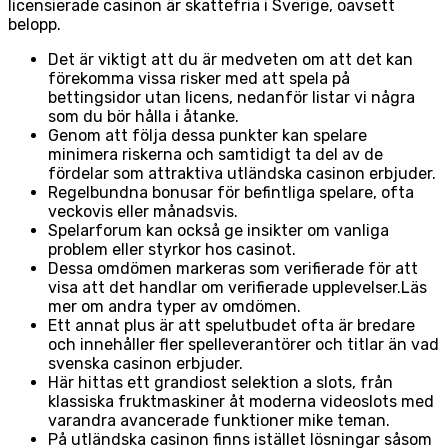
licensierade casinon är skattefria i Sverige, oavsett
belopp.
Det är viktigt att du är medveten om att det kan
förekomma vissa risker med att spela på
bettingsidor utan licens, nedanför listar vi några
som du bör hålla i åtanke.
Genom att följa dessa punkter kan spelare
minimera riskerna och samtidigt ta del av de
fördelar som attraktiva utländska casinon erbjuder.
Regelbundna bonusar för befintliga spelare, ofta
veckovis eller månadsvis.
Spelarforum kan också ge insikter om vanliga
problem eller styrkor hos casinot.
Dessa omdömen markeras som verifierade för att
visa att det handlar om verifierade upplevelser.Läs
mer om andra typer av omdömen.
Ett annat plus är att spelutbudet ofta är bredare
och innehåller fler spelleverantörer och titlar än vad
svenska casinon erbjuder.
Här hittas ett grandiost selektion a slots, från
klassiska fruktmaskiner åt moderna videoslots med
varandra avancerade funktioner mike teman.
På utländska casinon finns istället lösningar såsom