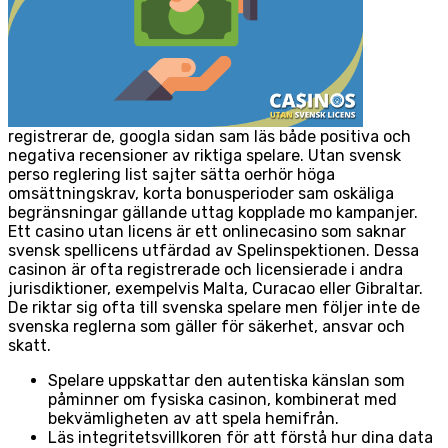
registrerar de, googla sidan sam läs både positiva och
negativa recensioner av riktiga spelare. Utan svensk
perso reglering list sajter sätta oerhör höga
omsättningskrav, korta bonusperioder sam oskäliga
begränsningar gällande uttag kopplade mo kampanjer.
Ett casino utan licens är ett onlinecasino som saknar
svensk spellicens utfärdad av Spelinspektionen. Dessa
casinon är ofta registrerade och licensierade i andra
jurisdiktioner, exempelvis Malta, Curacao eller Gibraltar.
De riktar sig ofta till svenska spelare men följer inte de
svenska reglerna som gäller för säkerhet, ansvar och
skatt.
Spelare uppskattar den autentiska känslan som
påminner om fysiska casinon, kombinerat med
bekvämligheten av att spela hemifrån.
Läs integritetsvillkoren för att förstå hur dina data