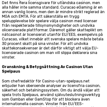
Det finns flera licensgivare för utländska casinon, men
alla håller inte samma standard. Curacao eGaming är en
annan vanlig licens, men den är mindre strikt reglerad än
MGA och EMTA. För att säkerställa en trygg
spelupplevelse bör spelare välja casinon med licenser
från respekterade tillsynsmyndigheter och undvika
olicensierade plattformar. Däremot gäller skatteplikt om
nätcasinot är licensierat utanför EU/EES, exempelvis på
Curacao, vilket innebär att svenska spelare måste betala
30 procent skatt på sina vinster. För att undvika
skattekonsekvenser är det därför viktigt att välja EU-
licensierade casinon om man vill slippa deklarera sina
vinster.
Granskning & Betygsättning Av Casinon Utan
Spelpaus
Som chefredaktör för Casino-utan-spelpaus.net
erbjuder han oberoende analyser av licensfria casinon,
säkerhet och betalningssystem. Om du ändå väljer att
spela trots Spelpaus, använd självuteslutningsverktyg
som Gamban eller GamStop för att blockera även
internationella casinon. Vinster från EU/EES-