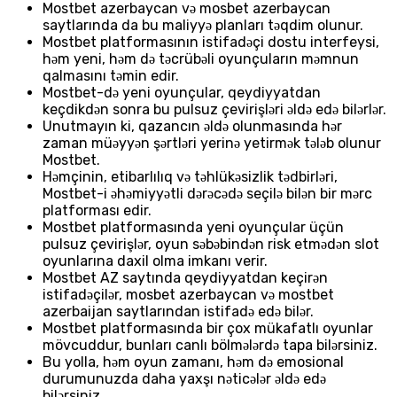
Mostbet azerbaycan və mosbet azerbaycan
saytlarında da bu maliyyə planları təqdim olunur.
Mostbet platformasının istifadəçi dostu interfeysi,
həm yeni, həm də təcrübəli oyunçuların məmnun
qalmasını təmin edir.
Mostbet-də yeni oyunçular, qeydiyyatdan
keçdikdən sonra bu pulsuz çevirişləri əldə edə bilərlər.
Unutmayın ki, qazancın əldə olunmasında hər
zaman müəyyən şərtləri yerinə yetirmək tələb olunur
Mostbet.
Həmçinin, etibarlılıq və təhlükəsizlik tədbirləri,
Mostbet-i əhəmiyyətli dərəcədə seçilə bilən bir mərc
platforması edir.
Mostbet platformasında yeni oyunçular üçün
pulsuz çevirişlər, oyun səbəbindən risk etmədən slot
oyunlarına daxil olma imkanı verir.
Mostbet AZ saytında qeydiyyatdan keçirən
istifadəçilər, mosbet azerbaycan və mostbet
azerbaijan saytlarından istifadə edə bilər.
Mostbet platformasında bir çox mükafatlı oyunlar
mövcuddur, bunları canlı bölmələrdə tapa bilərsiniz.
Bu yolla, həm oyun zamanı, həm də emosional
durumunuzda daha yaxşı nəticələr əldə edə
bilərsiniz.