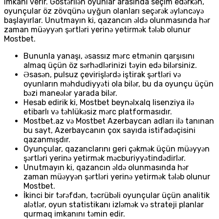
imkanı verir. Göstərilən oyunlar arasında seçim edərkən,
oyunçular öz zövqünə uyğun olanları seçərək əyləncəyə
başlayırlar. Unutmayın ki, qazancın əldə olunmasında hər
zaman müəyyən şərtləri yerinə yetirmək tələb olunur
Mostbet.
Bununla yanaşı, əsassız mərc etmənin qarşısını
almaq üçün öz sərhədlərinizi təyin edə bilərsiniz.
Əsasən, pulsuz çevirişlərdə iştirak şərtləri və
oyunların məhdudiyyəti ola bilər, bu da oyunçu üçün
bəzi maneələr yarada bilər.
Hesab edirik ki, Mostbet beynəlxalq lisenziya ilə
etibarlı və təhlükəsiz mərc platformasıdır.
Mostbet.az və Mostbet Azerbaycan adları ilə tanınan
bu sayt, Azerbaycanın çox sayıda istifadəçisini
qazanmışdır.
Oyunçular, qazanclarını geri çəkmək üçün müəyyən
şərtləri yerinə yetirmək məcburiyyətindədirlər.
Unutmayın ki, qazancın əldə olunmasında hər
zaman müəyyən şərtləri yerinə yetirmək tələb olunur
Mostbet.
İkinci bir tərəfdən, təcrübəli oyunçular üçün analitik
alətlər, oyun statistikanı izləmək və strateji planlar
qurmaq imkanını təmin edir.