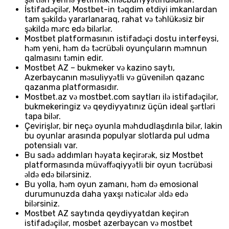
İstifadəçilər, Mostbet-in təqdim etdiyi imkanlardan
tam şəkildə yararlanaraq, rahat və təhlükəsiz bir
şəkildə mərc edə bilərlər.
Mostbet platformasının istifadəçi dostu interfeysi,
həm yeni, həm də təcrübəli oyunçuların məmnun
qalmasını təmin edir.
Mostbet AZ – bukmeker və kazino saytı,
Azerbaycanın məsuliyyətli və güvenilən qazanc
qazanma platformasıdır.
Mostbet.az və mostbet.com saytları ilə istifadəçilər,
bukmekeringiz və qeydiyyatınız üçün ideal şərtləri
tapa bilər.
Çevirişlər, bir neçə oyunla məhdudlaşdırıla bilər, lakin
bu oyunlar arasında populyar slotlarda pul udma
potensialı var.
Bu sadə addımları həyata keçirərək, siz Mostbet
platformasında müvəffəqiyyətli bir oyun təcrübəsi
əldə edə bilərsiniz.
Bu yolla, həm oyun zamanı, həm də emosional
durumunuzda daha yaxşı nəticələr əldə edə
bilərsiniz.
Mostbet AZ saytında qeydiyyatdan keçirən
istifadəçilər, mosbet azerbaycan və mostbet