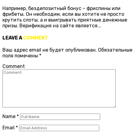
Например, бездепозитный бонус – фриспины или
фрибеты. Он необходим, если вы хотите не просто
крутить слоты, а и выигрывать приятные денежные
призы. Верификация на сайте является...
LEAVE A
COMMENT
Ваш адрес email не будет опубликован.
Обязательные
поля помечены
*
Comment
Name
*
Email
*