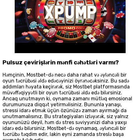
Pulsuz çevirişlərin mənfi cəhətləri varmı?
Həmçinin, Mostbet-də necə daha rahat və əyləncəli bir
oyun təcrübəsi əldə edəcəyinizi öyrənəcəksiniz. Bu sadə
addımları həyata keçirərək, siz Mostbet platformasında
müvəffəqiyyətli bir oyun təcrübəsi əldə edə bilərsiniz.
Ancaq unutmayın ki, oynama zamanı mütləq emosional
durumunuza diqqət yetirməlisiniz. Bununla yanaşı,
stressi idarə etmək üçün özünüzə zaman ayırmağı da
unutmamalısınız. Bu strategiyaları izləyərək, siz yalnız
oyununüzü deyil, həm də stres səviyyənizi daha yaxşı
idarə edə bilərsiniz. Mostbet-də oynamaq, əyləncəli bir
təcrübə təqdim edir, lakin eyni zamanda streslə başa