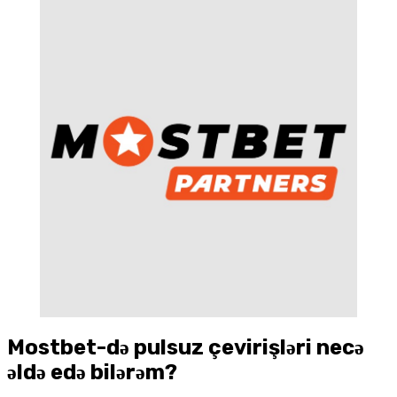
Mostbet-də pulsuz çevirişləri necə
əldə edə bilərəm?