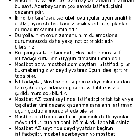
Mostbet.az və Mostbet Azerbaycan adları ilə tanınan
bu sayt, Azerbaycanın çox sayıda istifadəçisini
qazanmışdır.
İkinci bir tərəfdən, təcrübəli oyunçular üçün analitik
alətlər, oyun statistikanı izləmək və strateji planlar
qurmaq imkanını təmin edir.
Bu yolla, həm oyun zamanı, həm də emosional
durumunuzda daha yaxşı nəticələr əldə edə
bilərsiniz.
Bu geniş xətlərin təminatı, Mostbet-in müxtəlif
istifadəçi kütlələrinə uyğun olmasını təmin edir.
Mostbet.az və mostbet.com saytları ilə istifadəçilər,
bukmekeringiz və qeydiyyatınız üçün ideal şərtləri
tapa bilər.
İstifadəçilər, Mostbet-in təqdim etdiyi imkanlardan
tam şəkildə yararlanaraq, rahat və təhlükəsiz bir
şəkildə mərc edə bilərlər.
Mostbet AZ rəsmi saytında, istifadəçilər tək tək və ya
təşkilatlar kimi qazanc qazanma şanslarını artırmaq
üçün çoxluqla müraciət edə bilərlər.
Mostbet platformasında bir çox mükafatlı oyunlar
mövcuddur, bunları canlı bölmələrdə tapa bilərsiniz.
Mostbet AZ saytında qeydiyyatdan keçirən
istifadəçilər, mosbet azerbaycan və mostbet