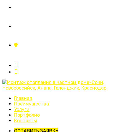
+7 (995) 110-11-23
ing.sistemy23@yandex.ru
г.Краснодар, ул.Тополиная аллея 2/1
Главная
Преимущества
Услуги
Портфолио
Контакты
ОСТАВИТЬ ЗАЯВКУ