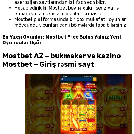
azerbaijan saytlarından istifadə edə bilər.
Hesab edirik ki, Mostbet beynəlxalq lisenziya ilə
etibarlı və təhlükəsiz mərc platformasıdır.
Mostbet platformasında bir çox mükafatlı oyunlar
mövcuddur, bunları canlı bölmələrdə tapa bilərsiniz.
En Yaxşı Oyunlar: Mostbet Free Spins Yalnız Yeni
Oyunçular Üçün
Mostbet AZ – bukmeker ve kazino
Mostbet – Giriş rəsmi sayt