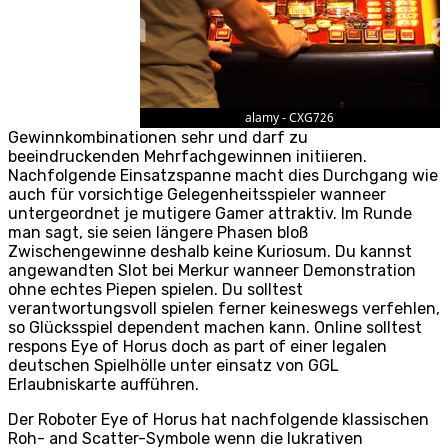
Gewinnkombinationen sehr und darf zu
beeindruckenden Mehrfachgewinnen initiieren.
Nachfolgende Einsatzspanne macht dies Durchgang wie
auch für vorsichtige Gelegenheitsspieler wanneer
untergeordnet je mutigere Gamer attraktiv. Im Runde
man sagt, sie seien längere Phasen bloß
Zwischengewinne deshalb keine Kuriosum. Du kannst
angewandten Slot bei Merkur wanneer Demonstration
ohne echtes Piepen spielen. Du solltest
verantwortungsvoll spielen ferner keineswegs verfehlen,
so Glücksspiel dependent machen kann. Online solltest
respons Eye of Horus doch as part of einer legalen
deutschen Spielhölle unter einsatz von GGL
Erlaubniskarte aufführen.
Der Roboter Eye of Horus hat nachfolgende klassischen
Roh- and Scatter-Symbole wenn die lukrativen