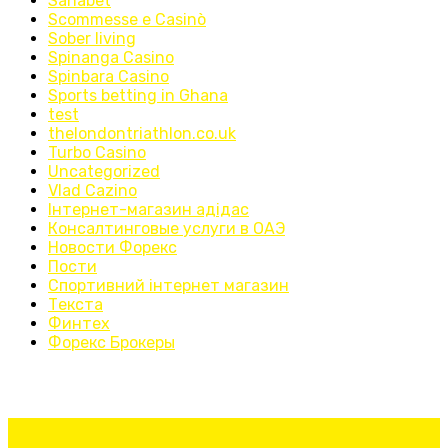
Sahabet
Scommesse e Casinò
Sober living
Spinanga Casino
Spinbara Casino
Sports betting in Ghana
test
thelondontriathlon.co.uk
Turbo Casino
Uncategorized
Vlad Cazino
Інтернет-магазин адідас
Консалтинговые услуги в ОАЭ
Новости Форекс
Пости
Спортивний інтернет магазин
Текста
Финтех
Форекс Брокеры