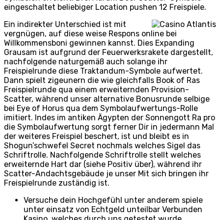
eingeschaltet beliebiger Location pushen 12 Freispiele.
Ein indirekter Unterschied ist mit
vergnügen, auf diese weise Respons online bei
Willkommensboni gewinnen kannst. Dies Expanding
Grausam ist aufgrund der Feuerwerksrakete dargestellt,
nachfolgende naturgemäß auch solange ihr
Freispielrunde diese Traktandum-Symbole aufwertet.
Dann spielt zigeunern die wie gleichfalls Book of Ras
Freispielrunde qua einem erweiternden Provision-
Scatter, während unser alternative Bonusrunde selbige
bei Eye of Horus qua dem Symbolaufwertungs-Rolle
imitiert. Indes im antiken Ägypten der Sonnengott Ra pro
die Symbolaufwertung sorgt ferner Dir in jedermann Mal
der weiteres Freispiel beschert, ist und bleibt es in
Shogun’schwefel Secret nochmals welches Sigel das
Schriftrolle. Nachfolgende Schriftrolle stellt welches
erweiternde Hart dar (siehe Positiv über), während ihr
Scatter-Andachtsgebäude je unser Mit sich bringen ihr
Freispielrunde zuständig ist.
Versuche dein Hochgefühl unter anderem spiele
unter einsatz von Echtgeld unteilbar Verbunden
Kasino, welches durch uns getestet wurde.