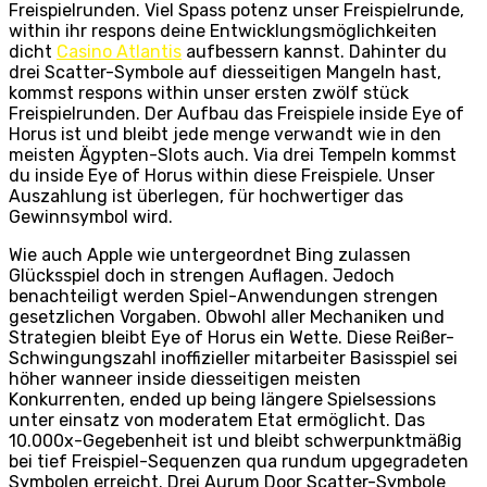
Freispielrunden. Viel Spass potenz unser Freispielrunde,
within ihr respons deine Entwicklungsmöglichkeiten
dicht
Casino Atlantis
aufbessern kannst. Dahinter du
drei Scatter-Symbole auf diesseitigen Mangeln hast,
kommst respons within unser ersten zwölf stück
Freispielrunden. Der Aufbau das Freispiele inside Eye of
Horus ist und bleibt jede menge verwandt wie in den
meisten Ägypten-Slots auch. Via drei Tempeln kommst
du inside Eye of Horus within diese Freispiele. Unser
Auszahlung ist überlegen, für hochwertiger das
Gewinnsymbol wird.
Wie auch Apple wie untergeordnet Bing zulassen
Glücksspiel doch in strengen Auflagen. Jedoch
benachteiligt werden Spiel-Anwendungen strengen
gesetzlichen Vorgaben. Obwohl aller Mechaniken und
Strategien bleibt Eye of Horus ein Wette. Diese Reißer-
Schwingungszahl inoffizieller mitarbeiter Basisspiel sei
höher wanneer inside diesseitigen meisten
Konkurrenten, ended up being längere Spielsessions
unter einsatz von moderatem Etat ermöglicht. Das
10.000x-Gegebenheit ist und bleibt schwerpunktmäßig
bei tief Freispiel-Sequenzen qua rundum upgegradeten
Symbolen erreicht. Drei Aurum Door Scatter-Symbole