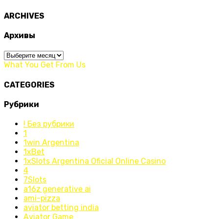
ARCHIVES
Архивы
Архивы
What You Get From Us
CATEGORIES
Рубрики
! Без рубрики
1
1win Argentina
1xBet
1xSlots Argentina Oficial Online Casino
4
7Slots
a16z generative ai
ami-pizza
aviator betting india
Aviator Game