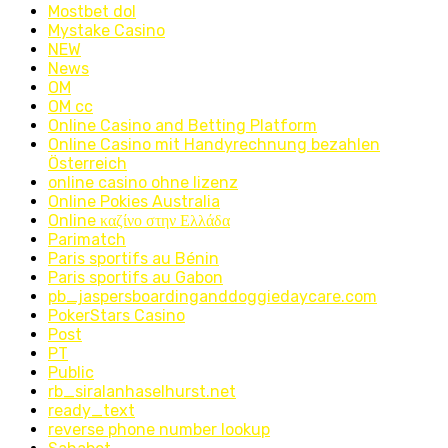
Mostbet dol
Mystake Casino
NEW
News
OM
OM cc
Online Casino and Betting Platform
Online Casino mit Handyrechnung bezahlen
Österreich
online casino ohne lizenz
Online Pokies Australia
Online καζίνο στην Ελλάδα
Parimatch
Paris sportifs au Bénin
Paris sportifs au Gabon
pb_jaspersboardinganddoggiedaycare.com
PokerStars Casino
Post
PT
Public
rb_siralanhaselhurst.net
ready_text
reverse phone number lookup