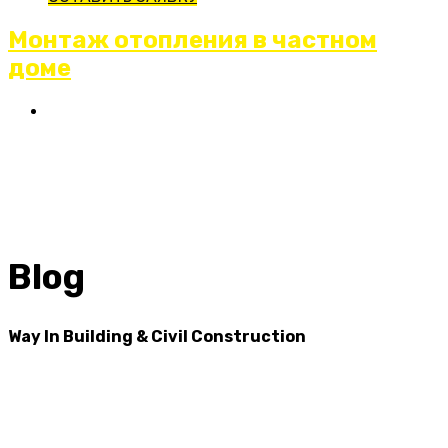
Монтаж отопления в частном
доме
Blog
Way In Building & Civil Construction