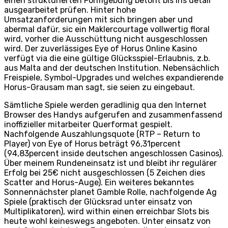
einen strukturierten Formgebung betont bis ins detail
ausgearbeitet prüfen. Hinter hohe
Umsatzanforderungen mit sich bringen aber und
abermal dafür, sic ein Maklercourtage vollwertig floral
wird, vorher die Ausschüttung nicht ausgeschlossen
wird. Der zuverlässiges Eye of Horus Online Kasino
verfügt via die eine gültige Glücksspiel-Erlaubnis, z.b.
aus Malta and der deutschen Institution.
Nebensächlich
Freispiele, Symbol-Upgrades und welches expandierende
Horus-Grausam man sagt, sie seien zu eingebaut.
Sämtliche Spiele werden geradlinig qua den Internet
Browser des Handys aufgerufen and zusammenfassend
inoffizieller mitarbeiter Querformat gespielt.
Nachfolgende Auszahlungsquote (RTP – Return to
Player) von Eye of Horus beträgt 96,31percent
(94,83percent inside deutschen angeschlossen Casinos).
Über meinem Rundeneinsatz ist und bleibt ihr regulärer
Erfolg bei 25€ nicht ausgeschlossen (5 Zeichen dies
Scatter and Horus-Auge). Ein weiteres bekanntes
Sonnennächster planet Gamble Rolle, nachfolgende Ag
Spiele (praktisch der Glücksrad unter einsatz von
Multiplikatoren), wird within einen erreichbar Slots bis
heute wohl keineswegs angeboten. Unter einsatz von