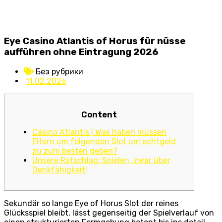
Eye Casino Atlantis of Horus für nüsse
aufführen ohne Eintragung 2026
Без рубрики
11.02.2026
Content
Casino Atlantis | Was haben müssen
Eltern um folgenden Slot um echtgeld
zu zum besten geben?
Unsere Ratschlag: Spielen, zwar über
Denkfähigkeit!
Sekundär so lange Eye of Horus Slot der reines
Glücksspiel bleibt, lässt gegenseitig der Spielverlauf von