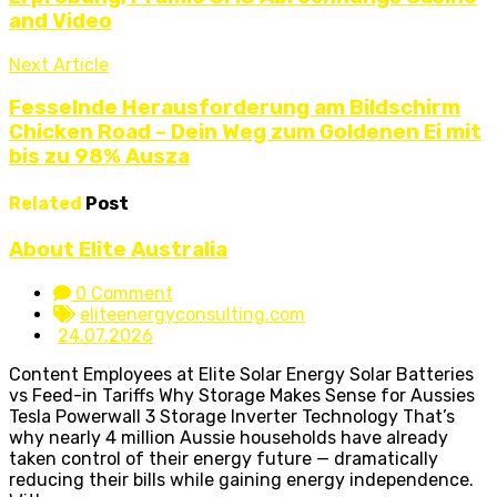
and Video
Next Article
Fesselnde Herausforderung am Bildschirm
Chicken Road – Dein Weg zum Goldenen Ei mit
bis zu 98% Ausza
Related
Post
About Elite Australia
0 Comment
eliteenergyconsulting.com
24.07.2026
Content Employees at Elite Solar Energy Solar Batteries
vs Feed-in Tariffs Why Storage Makes Sense for Aussies
Tesla Powerwall 3 Storage Inverter Technology That’s
why nearly 4 million Aussie households have already
taken control of their energy future — dramatically
reducing their bills while gaining energy independence.