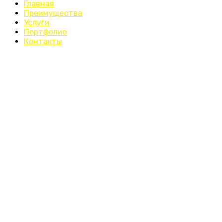
Главная
Преимущества
Услуги
Портфолио
Контакты