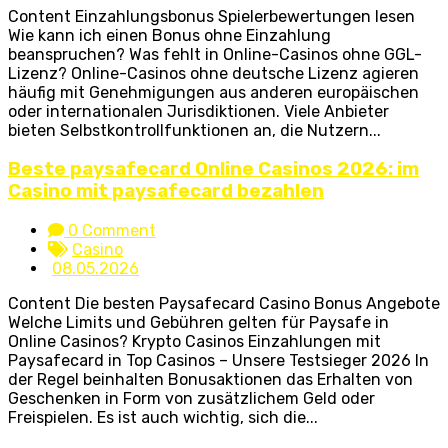
Content Einzahlungsbonus Spielerbewertungen lesen
Wie kann ich einen Bonus ohne Einzahlung
beanspruchen? Was fehlt in Online-Casinos ohne GGL-
Lizenz? Online-Casinos ohne deutsche Lizenz agieren
häufig mit Genehmigungen aus anderen europäischen
oder internationalen Jurisdiktionen. Viele Anbieter
bieten Selbstkontrollfunktionen an, die Nutzern...
Beste paysafecard Online Casinos 2026: im
Casino mit paysafecard bezahlen
0 Comment
Casino
08.05.2026
Content Die besten Paysafecard Casino Bonus Angebote
Welche Limits und Gebühren gelten für Paysafe in
Online Casinos? Krypto Casinos Einzahlungen mit
Paysafecard in Top Casinos – Unsere Testsieger 2026 In
der Regel beinhalten Bonusaktionen das Erhalten von
Geschenken in Form von zusätzlichem Geld oder
Freispielen. Es ist auch wichtig, sich die...