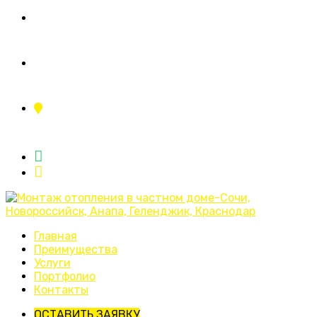
+7 (995) 110-11-23
ing.sistemy23@yandex.ru
г.Краснодар, ул.Тополиная аллея 2/1
Главная
Преимущества
Услуги
Портфолио
Контакты
ОСТАВИТЬ ЗАЯВКУ