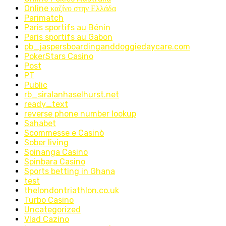
Online καζίνο στην Ελλάδα
Parimatch
Paris sportifs au Bénin
Paris sportifs au Gabon
pb_jaspersboardinganddoggiedaycare.com
PokerStars Casino
Post
PT
Public
rb_siralanhaselhurst.net
ready_text
reverse phone number lookup
Sahabet
Scommesse e Casinò
Sober living
Spinanga Casino
Spinbara Casino
Sports betting in Ghana
test
thelondontriathlon.co.uk
Turbo Casino
Uncategorized
Vlad Cazino