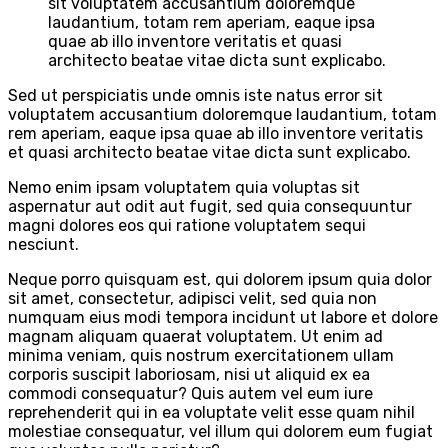
sit voluptatem accusantium doloremque
laudantium, totam rem aperiam, eaque ipsa
quae ab illo inventore veritatis et quasi
architecto beatae vitae dicta sunt explicabo.
Sed ut perspiciatis unde omnis iste natus error sit
voluptatem accusantium doloremque laudantium, totam
rem aperiam, eaque ipsa quae ab illo inventore veritatis
et quasi architecto beatae vitae dicta sunt explicabo.
Nemo enim ipsam voluptatem quia voluptas sit
aspernatur aut odit aut fugit, sed quia consequuntur
magni dolores eos qui ratione voluptatem sequi
nesciunt.
Neque porro quisquam est, qui dolorem ipsum quia dolor
sit amet, consectetur, adipisci velit, sed quia non
numquam eius modi tempora incidunt ut labore et dolore
magnam aliquam quaerat voluptatem. Ut enim ad
minima veniam, quis nostrum exercitationem ullam
corporis suscipit laboriosam, nisi ut aliquid ex ea
commodi consequatur? Quis autem vel eum iure
reprehenderit qui in ea voluptate velit esse quam nihil
molestiae consequatur, vel illum qui dolorem eum fugiat