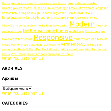
Dailyspins mobile casino
Dbosses welcome bonus
giros gratis coin master
Gomblingo slots review
ice casino link
jettbet login
KatsuBet free spins
Kingmake
live casino at
deposit bonus
Kingmake sign up bonus
legionbet
Impressario
Lucky8 bonus review
Mega Dice slots review
Modern
MiraxCasino bonus review
mobile Kingmake casino
MoeMoe
NetBet welcome bonus
welcome bonus
onabet app
Pistol free spins
Responsive
play slots at StayCasino
riqueza slots web
SlotVibe
Vermelho555
mobile casino
snoop dogg dollars
Umcassino
VoltageBet
payment methods
VoltageBet PayPal casino
Wild casino bonus
Winnitait deposit
bonus
WizeBets payment methods
ZumoSpin free spins
What You Get From Us
ARCHIVES
Архивы
Архивы
What You Get From Us
CATEGORIES