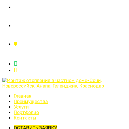
+7 (995) 110-11-23
ing.sistemy23@yandex.ru
г.Краснодар, ул.Тополиная аллея 2/1
Главная
Преимущества
Услуги
Портфолио
Контакты
ОСТАВИТЬ ЗАЯВКУ