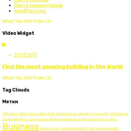
Лента комментариев
WordPress.org
What You Get From Us
VIdeo Widget
21.07.2017
Find the most amazing building in the World
What You Get From Us
Tag Clouds
Метки
25% bonus
888 casino offers
888 slot machines
abc bet
avia master
best slots at
Cactus
Betninja casino bonus
Betriot deposit bonus
Bingoal77 bonus offers
Business
casino rivalo
cryptoroyallogin77.com crypto deposits