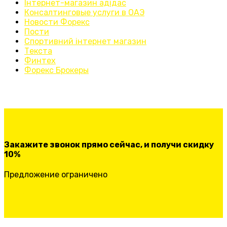
Інтернет-магазин адідас
Консалтинговые услуги в ОАЭ
Новости Форекс
Пости
Спортивний інтернет магазин
Текста
Финтех
Форекс Брокеры
Закажите звонок прямо сейчас, и получи скидку
10%
Предложение ограничено
ЗАКАЗАТЬ ЗВОНОК