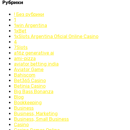
Рубрики
! Без рубрики
1
1win Argentina
1xBet
1xSlots Argentina Oficial Online Casino
4
7Slots
a16z generative ai
ami-pizza
aviator betting india
Aviator Game
Bahiscom
Bet365 Casino
Betinia Casino
Big Bass Bonanza
Blog
Bookkeeping
Business
Business, Marketing
Business, Small Business
Casino