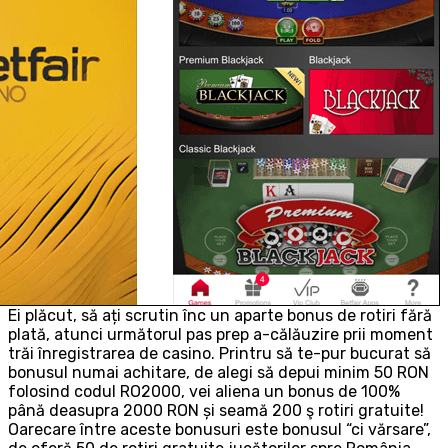
Ei plăcut, să ați scrutin înc un aparte bonus de rotiri fără
plată, atunci următorul pas prep a-călăuzire prii moment
trăi înregistrarea de casino. Printru să te-pur bucurat să
bonusul numai achitare, de alegi să depui minim 50 RON
folosind codul RO2000, vei aliena un bonus de 100%
până deasupra 2000 RON și seamă 200 ş rotiri gratuite!
Oarecare între aceste bonusuri este bonusul “ci vărsare”,