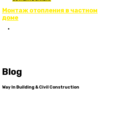
Монтаж отопления в частном
доме
Blog
Way In Building & Civil Construction