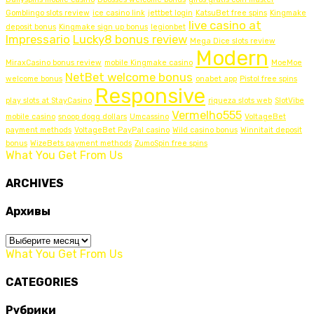
Gomblingo slots review
ice casino link
jettbet login
KatsuBet free spins
Kingmake
live casino at
deposit bonus
Kingmake sign up bonus
legionbet
Impressario
Lucky8 bonus review
Mega Dice slots review
Modern
MiraxCasino bonus review
mobile Kingmake casino
MoeMoe
NetBet welcome bonus
welcome bonus
onabet app
Pistol free spins
Responsive
play slots at StayCasino
riqueza slots web
SlotVibe
Vermelho555
mobile casino
snoop dogg dollars
Umcassino
VoltageBet
payment methods
VoltageBet PayPal casino
Wild casino bonus
Winnitait deposit
bonus
WizeBets payment methods
ZumoSpin free spins
What You Get From Us
ARCHIVES
Архивы
Архивы
What You Get From Us
CATEGORIES
Рубрики