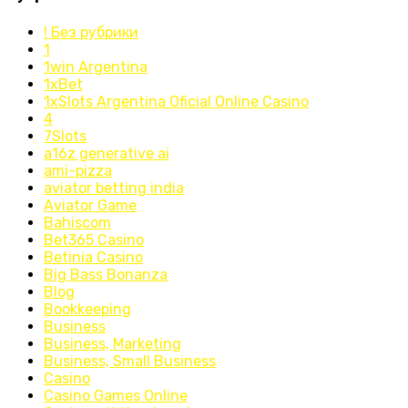
! Без рубрики
1
1win Argentina
1xBet
1xSlots Argentina Oficial Online Casino
4
7Slots
a16z generative ai
ami-pizza
aviator betting india
Aviator Game
Bahiscom
Bet365 Casino
Betinia Casino
Big Bass Bonanza
Blog
Bookkeeping
Business
Business, Marketing
Business, Small Business
Casino
Casino Games Online