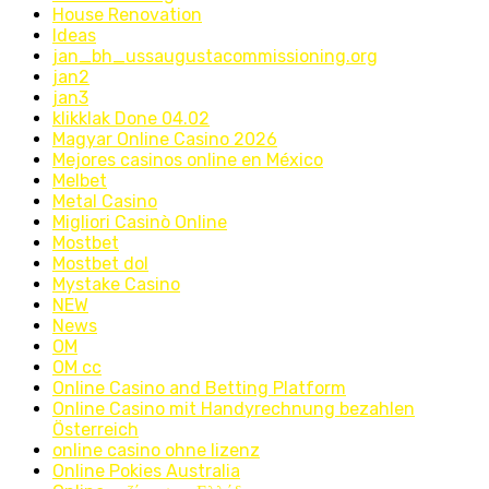
House Renovation
Ideas
jan_bh_ussaugustacommissioning.org
jan2
jan3
klikklak Done 04.02
Magyar Online Casino 2026
Mejores casinos online en México
Melbet
Metal Casino
Migliori Casinò Online
Mostbet
Mostbet dol
Mystake Casino
NEW
News
OM
OM cc
Online Casino and Betting Platform
Online Casino mit Handyrechnung bezahlen
Österreich
online casino ohne lizenz
Online Pokies Australia