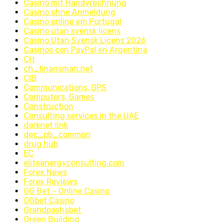
Casino mit Handyrechnung
Casino ohne Anmeldung
Casino online em Portugal
Casino utan svensk licens
Casino Utan Svensk Licens 2026
Casinos con PayPal en Argentina
CH
ch_finansman.net
CIB
Communications, GPS
Computers, Games
Construction
Consulting services in the UAE
darknet link
dec_pb_common
drug hub
EC
eliteenergyconsulting.com
Forex News
Forex Reviews
GG Bet – Online Casino
GGbet Casino
Grandpashabet
Green Building