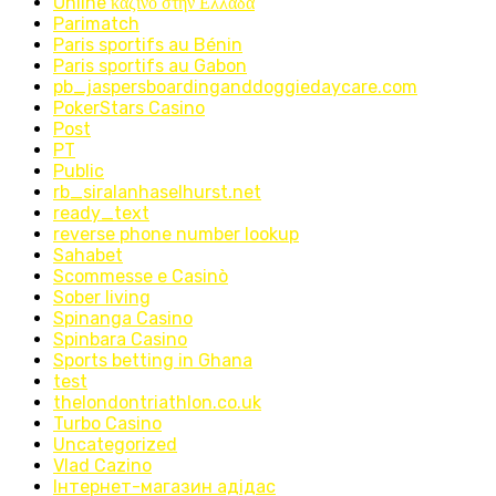
Online καζίνο στην Ελλάδα
Parimatch
Paris sportifs au Bénin
Paris sportifs au Gabon
pb_jaspersboardinganddoggiedaycare.com
PokerStars Casino
Post
PT
Public
rb_siralanhaselhurst.net
ready_text
reverse phone number lookup
Sahabet
Scommesse e Casinò
Sober living
Spinanga Casino
Spinbara Casino
Sports betting in Ghana
test
thelondontriathlon.co.uk
Turbo Casino
Uncategorized
Vlad Cazino
Інтернет-магазин адідас