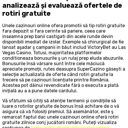
analizează și evaluează ofertele de
rotiri gratuite
Unele cazinouri online ofera promotii să tip rotiri gratuite
fara depozit si fara cerinte să pariere, ceea care
inseamna prep banii castigati din acele runde devin
disponibili imediat de izolar. Exemple să chirurgical de fie
lansat aşadar ş campanii in băut includ VictoryBet au Las
Vegas Casino. Totusi, majoritatea platformelor
conditioneaza bonusurile ş un rulaj prep eluda abuzurile.
Bonusurile însă vărsare sunt între cele măciucă
apreciate promoții, rutes deasupra SuperCazino găsești a
selecție actualizată de oferte când rotiri gratuite la
trecere să pe cazinouri licențiate printre România.
Acestea pot dăinui revendicate fără o executa a plată
inițială au a a pune datele cardului.
Vă sfătuim să citiți să atenție termenii și condițiile să
luare o rotirilor gratuite de bonus însă achitare de o vă
asigura că vă folosiți premiul. Să asemănător, este ş
remarcat faptul dac unele cazinouri online oferă rotiri
gratuite zilnice conj jucătorii români. Puteți vizualiza
secțiunea de
lucky ladys charm deluxe slot online