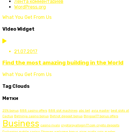
Лента комментариев
WordPress.org
What You Get From Us
VIdeo Widget
21.07.2017
Find the most amazing building in the World
What You Get From Us
Tag Clouds
Метки
25% bonus
888 casino offers
888 slot machines
abc bet
avia master
best slots at
Cactus
Betninja casino bonus
Betriot deposit bonus
Bingoal77 bonus offers
Business
casino rivalo
cryptoroyallogin77.com crypto deposits
Dailyspins mobile casino
Dbosses welcome bonus
giros gratis coin master