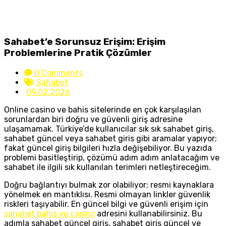
Sahabet’e Sorunsuz Erişim: Erişim
Problemlerine Pratik Çözümler
0 Comments
Sahabet
09.02.2026
Online casino ve bahis sitelerinde en çok karşılaşılan
sorunlardan biri doğru ve güvenli giriş adresine
ulaşamamak. Türkiye’de kullanıcılar sık sık sahabet giriş,
sahabet güncel veya sahabet giris gibi aramalar yapıyor;
fakat güncel giriş bilgileri hızla değişebiliyor. Bu yazıda
problemi basitleştirip, çözümü adım adım anlatacağım ve
sahabet ile ilgili sık kullanılan terimleri netleştireceğim.
Doğru bağlantıyı bulmak zor olabiliyor; resmi kaynaklara
yönelmek en mantıklısı. Resmi olmayan linkler güvenlik
riskleri taşıyabilir. En güncel bilgi ve güvenli erişim için
sahabet bahis ve casino
adresini kullanabilirsiniz. Bu
adımla sahabet güncel giriş, sahabet giriş güncel ve