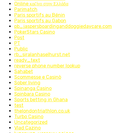
Online καζίνο στην Ελλάδα
Parimatch
Paris sportifs au Bénin
Paris sportifs au Gabon
pb_jaspersboardinganddoggiedaycare.com
PokerStars Casino
Post
PT
Public
rb_siralanhaselhurst.net
ready_text
reverse phone number lookup
Sahabet
Scommesse e Casinò
Sober living
Spinanga Casino
Spinbara Casino
Sports betting in Ghana
test
thelondontriathlon.co.uk
Turbo Casino
Uncategorized
Vlad Cazino