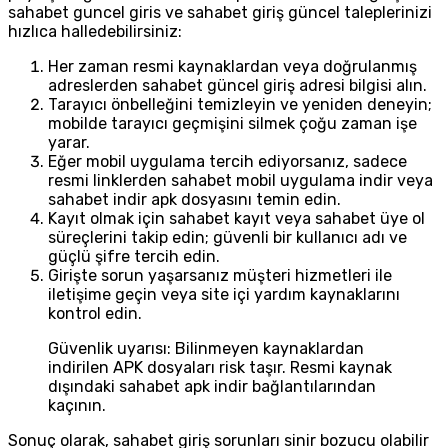
sahabet guncel giris ve sahabet giriş güncel taleplerinizi
hızlıca halledebilirsiniz:
Her zaman resmi kaynaklardan veya doğrulanmış
adreslerden sahabet güncel giriş adresi bilgisi alın.
Tarayıcı önbelleğini temizleyin ve yeniden deneyin;
mobilde tarayıcı geçmişini silmek çoğu zaman işe
yarar.
Eğer mobil uygulama tercih ediyorsanız, sadece
resmi linklerden sahabet mobil uygulama indir veya
sahabet indir apk dosyasını temin edin.
Kayıt olmak için sahabet kayıt veya sahabet üye ol
süreçlerini takip edin; güvenli bir kullanıcı adı ve
güçlü şifre tercih edin.
Girişte sorun yaşarsanız müşteri hizmetleri ile
iletişime geçin veya site içi yardım kaynaklarını
kontrol edin.
Güvenlik uyarısı: Bilinmeyen kaynaklardan
indirilen APK dosyaları risk taşır. Resmi kaynak
dışındaki sahabet apk indir bağlantılarından
kaçının.
Sonuç olarak, sahabet giriş sorunları sinir bozucu olabilir