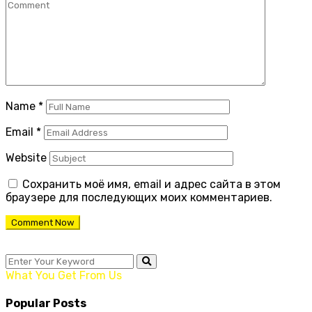
Name
*
Email
*
Website
Сохранить моё имя, email и адрес сайта в этом
браузере для последующих моих комментариев.
What You Get From Us
Popular Posts