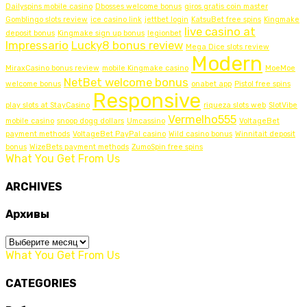
Dailyspins mobile casino
Dbosses welcome bonus
giros gratis coin master
Gomblingo slots review
ice casino link
jettbet login
KatsuBet free spins
Kingmake
live casino at
deposit bonus
Kingmake sign up bonus
legionbet
Impressario
Lucky8 bonus review
Mega Dice slots review
Modern
MiraxCasino bonus review
mobile Kingmake casino
MoeMoe
NetBet welcome bonus
welcome bonus
onabet app
Pistol free spins
Responsive
play slots at StayCasino
riqueza slots web
SlotVibe
Vermelho555
mobile casino
snoop dogg dollars
Umcassino
VoltageBet
payment methods
VoltageBet PayPal casino
Wild casino bonus
Winnitait deposit
bonus
WizeBets payment methods
ZumoSpin free spins
What You Get From Us
ARCHIVES
Архивы
Архивы
What You Get From Us
CATEGORIES