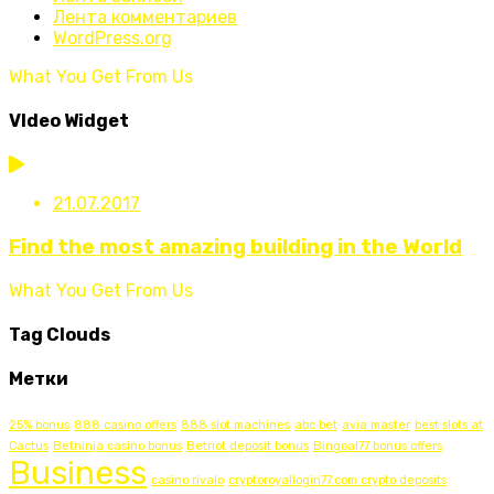
Лента комментариев
WordPress.org
What You Get From Us
VIdeo Widget
21.07.2017
Find the most amazing building in the World
What You Get From Us
Tag Clouds
Метки
25% bonus
888 casino offers
888 slot machines
abc bet
avia master
best slots at
Cactus
Betninja casino bonus
Betriot deposit bonus
Bingoal77 bonus offers
Business
casino rivalo
cryptoroyallogin77.com crypto deposits