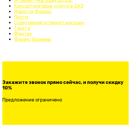
Інтернет-магазин адідас
Консалтинговые услуги в ОАЭ
Новости Форекс
Пости
Спортивний інтернет магазин
Текста
Финтех
Форекс Брокеры
Закажите звонок прямо сейчас, и получи скидку
10%
Предложение ограничено
ЗАКАЗАТЬ ЗВОНОК