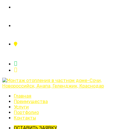
+7 (995) 110-11-23
ing.sistemy23@yandex.ru
г.Краснодар, ул.Тополиная аллея 2/1
Главная
Преимущества
Услуги
Портфолио
Контакты
ОСТАВИТЬ ЗАЯВКУ