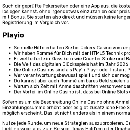
Such dir geprüfte Pokerseiten oder eine App aus, die kost
loslegen kannst, ohne irgendetwas einzuzahlen oder preis
mit Bonus. Sie starten also direkt und müssen keine lang
Registrierung im Vergleich vor.
Playio
Schnelle Hilfe erhalten Sie bei Jokery Casino vom en
Wir haben Rommé für Dich mit der HTML5 Technik pr
Er wetteiferte in Klassikern wie Counter Strike und 
Die Welt des digitalen Glücksspiels hat im Jahr 202
Die Online Casinos sind als Pay’n Play- oder Instant 
Wer verantwortungsbewusst spielt und sich der mögl
Du kannst aber auch Rommé um bares Geld spielen un
Warum sich Zeit mit Anmeldeschritten verschwenden,
Der Vorteil im Online Casino ist, dass bei Online Slo
Sofern es um die Beschreibung Online Casino ohne Anmel
Einzahlungssumme erhöht oder es gibt zusätzliche Free S
möglich erscheint. Das ist nicht anders als in einem norma
Nutze jede Runde, um neue Strategien auszuprobieren, Ge
Lieblingsspiel aus, zum Beispiel Texas Hold’em oder Omah