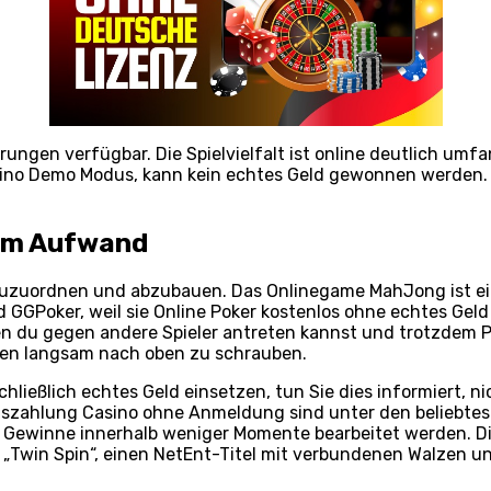
ungen verfügbar. Die Spielvielfalt ist online deutlich umfan
asino Demo Modus, kann kein echtes Geld gewonnen werden. 
tem Aufwand
se zuzuordnen und abzubauen. Das Onlinegame MahJong ist e
GGPoker, weil sie Online Poker kostenlos ohne echtes Geld m
enen du gegen andere Spieler antreten kannst und trotzdem 
ben langsam nach oben zu schrauben.
ließlich echtes Geld einsetzen, tun Sie dies informiert, nic
szahlung Casino ohne Anmeldung sind unter den beliebtest
Gewinne innerhalb weniger Momente bearbeitet werden. Diese 
„Twin Spin“, einen NetEnt-Titel mit verbundenen Walzen und