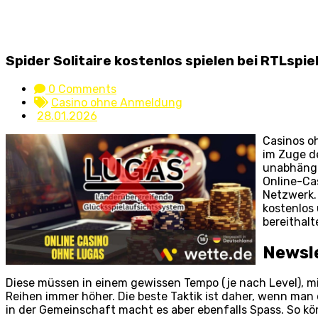
Spider Solitaire kostenlos spielen bei RTLspie
0 Comments
Casino ohne Anmeldung
28.01.2026
Casinos o
im Zuge d
unabhängi
Online-Cas
Netzwerk. 
kostenlos
bereithalt
Newsle
Diese müssen in einem gewissen Tempo (je nach Level), 
Reihen immer höher. Die beste Taktik ist daher, wenn man 
in der Gemeinschaft macht es aber ebenfalls Spass. So k