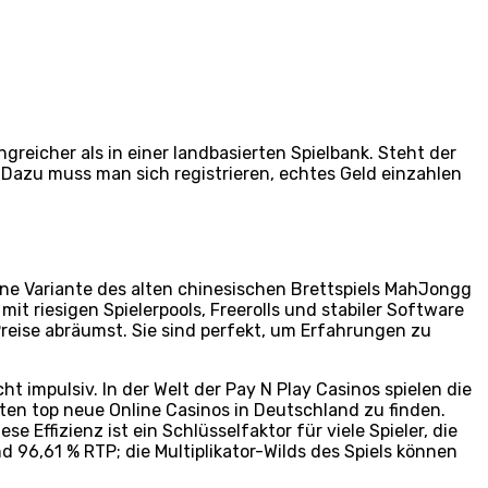
greicher als in einer landbasierten Spielbank. Steht der
Dazu muss man sich registrieren, echtes Geld einzahlen
ine Variante des alten chinesischen Brettspiels MahJongg
it riesigen Spielerpools, Freerolls und stabiler Software
Preise abräumst. Sie sind perfekt, um Erfahrungen zu
ht impulsiv. In der Welt der Pay N Play Casinos spielen die
en top neue Online Casinos in Deutschland zu finden.
Effizienz ist ein Schlüsselfaktor für viele Spieler, die
 96,61 % RTP; die Multiplikator-Wilds des Spiels können