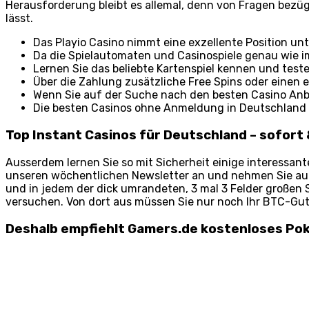
Herausforderung bleibt es allemal, denn von Fragen bezügl
lässt.
Das Playio Casino nimmt eine exzellente Position un
Da die Spielautomaten und Casinospiele genau wie i
Lernen Sie das beliebte Kartenspiel kennen und testen
Über die Zahlung zusätzliche Free Spins oder einen 
Wenn Sie auf der Suche nach den besten Casino Anbie
Die besten Casinos ohne Anmeldung in Deutschland b
Top Instant Casinos für Deutschland – sofort
Ausserdem lernen Sie so mit Sicherheit einige interessan
unseren wöchentlichen Newsletter an und nehmen Sie autom
und in jedem der dick umrandeten, 3 mal 3 Felder großen 
versuchen. Von dort aus müssen Sie nur noch Ihr BTC-Gut
Deshalb empfiehlt Gamers.de kostenloses Po