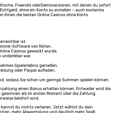
ldtische, Freerolls oderDemoversionen, mit denen du sofort
Echtgeld, ohne ein Konto zu erstellen – auch kostenlos
en Ihnen die besten Online Casinos ohne Konto
rreichbar ist.
 Rommé-Software von Nöten.
n Online Casinos geweckt wurde.
en undenkbar war.
ehmes Spielerlebnis genießen.
eisung oder Paypal aufladen.
g sind, sodass Sie schon um geringe Summen spielen können.
nzahlung einen Bonus erhalten können. Entweder wird die
u gewinnen als im ersten Moment über die Zahlung
erweise belohnt wird.
annst du nichts verlieren. Jetzt wählst du dein
r Action, mehr Abwechslung und deutlich mehr Spaß