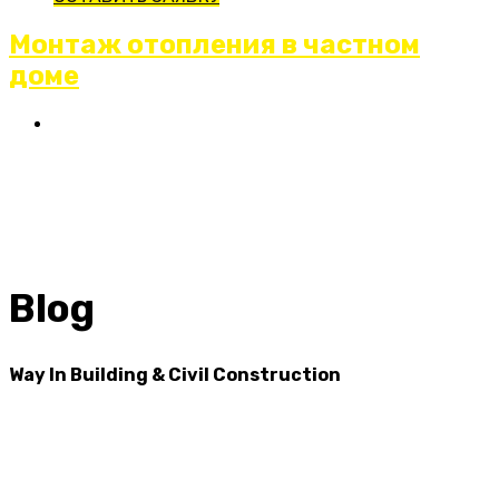
Монтаж отопления в частном
доме
Blog
Way In Building & Civil Construction