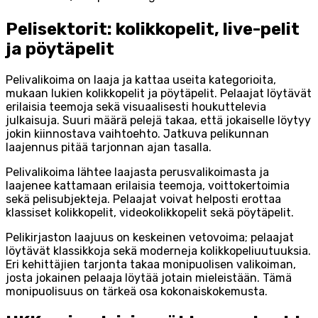
Pelisektorit: kolikkopelit, live-pelit
ja pöytäpelit
Pelivalikoima on laaja ja kattaa useita kategorioita,
mukaan lukien kolikkopelit ja pöytäpelit. Pelaajat löytävät
erilaisia teemoja sekä visuaalisesti houkuttelevia
julkaisuja. Suuri määrä pelejä takaa, että jokaiselle löytyy
jokin kiinnostava vaihtoehto. Jatkuva pelikunnan
laajennus pitää tarjonnan ajan tasalla.
Pelivalikoima lähtee laajasta perusvalikoimasta ja
laajenee kattamaan erilaisia teemoja, voittokertoimia
sekä pelisubjekteja. Pelaajat voivat helposti erottaa
klassiset kolikkopelit, videokolikkopelit sekä pöytäpelit.
Pelikirjaston laajuus on keskeinen vetovoima; pelaajat
löytävät klassikkoja sekä moderneja kolikkopeliuutuuksia.
Eri kehittäjien tarjonta takaa monipuolisen valikoiman,
josta jokainen pelaaja löytää jotain mieleistään. Tämä
monipuolisuus on tärkeä osa kokonaiskokemusta.