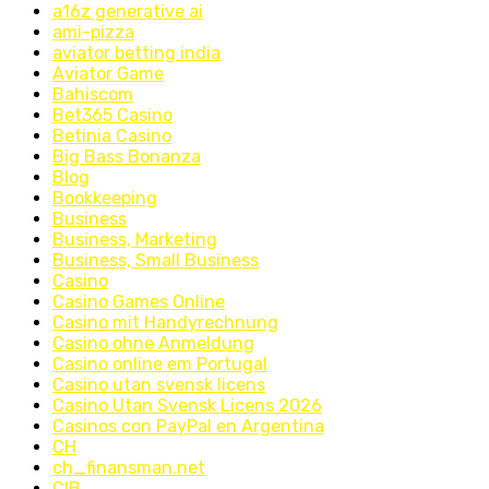
a16z generative ai
ami-pizza
aviator betting india
Aviator Game
Bahiscom
Bet365 Casino
Betinia Casino
Big Bass Bonanza
Blog
Bookkeeping
Business
Business, Marketing
Business, Small Business
Casino
Casino Games Online
Casino mit Handyrechnung
Casino ohne Anmeldung
Casino online em Portugal
Casino utan svensk licens
Casino Utan Svensk Licens 2026
Casinos con PayPal en Argentina
CH
ch_finansman.net
CIB