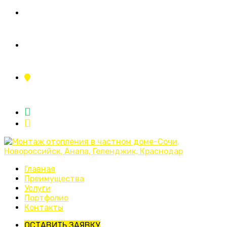
+7 (995) 110-11-23
ing.sistemy23@yandex.ru
г.Краснодар, ул.Тополиная аллея 2/1
Главная
Преимущества
Услуги
Портфолио
Контакты
ОСТАВИТЬ ЗАЯВКУ