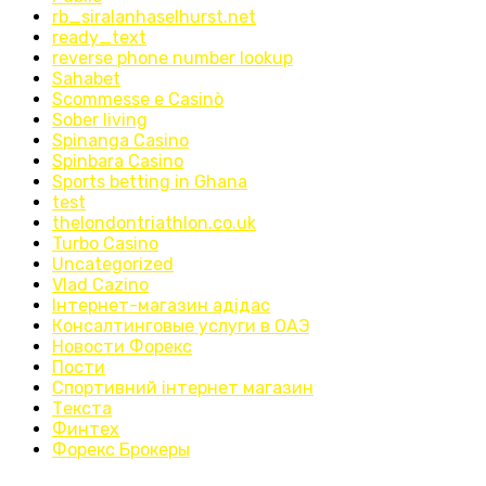
rb_siralanhaselhurst.net
ready_text
reverse phone number lookup
Sahabet
Scommesse e Casinò
Sober living
Spinanga Casino
Spinbara Casino
Sports betting in Ghana
test
thelondontriathlon.co.uk
Turbo Casino
Uncategorized
Vlad Cazino
Інтернет-магазин адідас
Консалтинговые услуги в ОАЭ
Новости Форекс
Пости
Спортивний інтернет магазин
Текста
Финтех
Форекс Брокеры