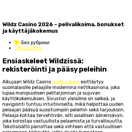
Wildz Casino 2026 – pelivalikoima, bonukset
ja käyttäjäkokemus
Без рубрики
08.02.2026
Ensiaskeleet Wildzissä:
rekisteröinti ja pääsy peleihin
Alkujaan Wildz Casino
wildz casino
esittäytyy
suomalaisille pelaajille modernina nettikasinona, joka
lupaa monipuolisen pelitarjonnan ja sujuvan
käyttökokemuksen. Sivuston yleisilme on selkeä, ja
navigointi tuntuu intuitiiviselta, mikä helpottaa uuden
pelaajan pääsyä suosituimpiin peleihin sekä tarjouksiin.
Pelaaja kohtaa tervehtivän, silti asiallisen äänensävyn,
joka korostaa vastuullista pelaamista ja turvallisuutta.
Tekstisisältö painottaa sekä viihteen että vastuullisen