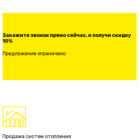
Закажите звонок прямо сейчас, и получи скидку
10%
Предложение ограничено
ЗАКАЗАТЬ ЗВОНОК
Продажа систем отопления