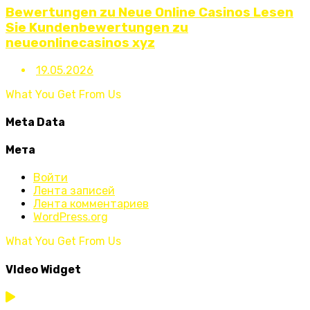
Bewertungen zu Neue Online Casinos Lesen
Sie Kundenbewertungen zu
neueonlinecasinos xyz
19.05.2026
What You Get From Us
Meta Data
Мета
Войти
Лента записей
Лента комментариев
WordPress.org
What You Get From Us
VIdeo Widget