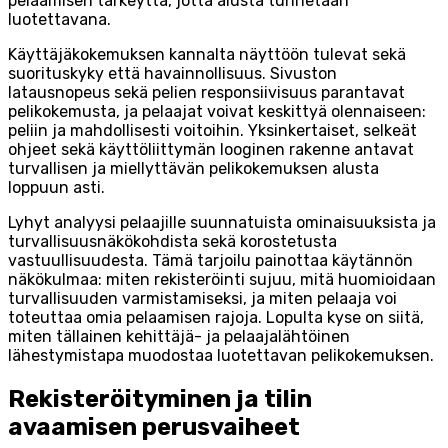
pelaamisen tärkeyttä, jotta alusta tunnetaan
luotettavana.
Käyttäjäkokemuksen kannalta näyttöön tulevat sekä
suorituskyky että havainnollisuus. Sivuston
latausnopeus sekä pelien responsiivisuus parantavat
pelikokemusta, ja pelaajat voivat keskittyä olennaiseen:
peliin ja mahdollisesti voitoihin. Yksinkertaiset, selkeät
ohjeet sekä käyttöliittymän looginen rakenne antavat
turvallisen ja miellyttävän pelikokemuksen alusta
loppuun asti.
Lyhyt analyysi pelaajille suunnatuista ominaisuuksista ja
turvallisuusnäkökohdista sekä korostetusta
vastuullisuudesta. Tämä tarjoilu painottaa käytännön
näkökulmaa: miten rekisteröinti sujuu, mitä huomioidaan
turvallisuuden varmistamiseksi, ja miten pelaaja voi
toteuttaa omia pelaamisen rajoja. Lopulta kyse on siitä,
miten tällainen kehittäjä- ja pelaajalähtöinen
lähestymistapa muodostaa luotettavan pelikokemuksen.
Rekisteröityminen ja tilin
avaamisen perusvaiheet