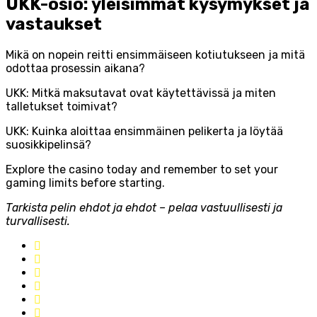
UKK-osio: yleisimmät kysymykset ja
vastaukset
Mikä on nopein reitti ensimmäiseen kotiutukseen ja mitä
odottaa prosessin aikana?
UKK: Mitkä maksutavat ovat käytettävissä ja miten
talletukset toimivat?
UKK: Kuinka aloittaa ensimmäinen pelikerta ja löytää
suosikkipelinsä?
Explore the casino today and remember to set your
gaming limits before starting.
Tarkista pelin ehdot ja ehdot – pelaa vastuullisesti ja
turvallisesti.