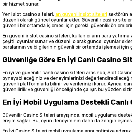
bir hizmet sunar.
Yeni slot casino siteleri,
en güvenilir slot siteleri
sektörün en
düzenli olarak güncel oyunlar ekler. Güvenilir casino siteleri,
güvenli bir ortamda işlemesi için gerekli güvenlik önlemlerini
En güvenilir slot casino siteleri, kullanıcıların para yatırma 
çeşitli oyunlar sunar ve düzenli olarak güncel oyunlar ekler. G
paralarının ve bilgilerinin güvenli bir ortamda işlemesi için g
Güvenliğe Göre En İyi Canlı Casino Sit
En iyi ve güvenilir canlı casino siteleri arasında, Slot Casin
oynayabileceğiniz ve deneyimlerinizi değerlendirebileceğiniz 
güvenli platformlarla bilinir ve verilerinizi korur. Ayrıca, ca
güvenilirlik ve güvenliği önceliğinde çalışır, bu yüzden sizin
En İyi Mobil Uygulama Destekli Canlı 
Güvenilir Casino Siteleri arayışında, mobil uygulama destekl
erişim sağlar. Bu, oyun deneyiminin daha da zenginleşmes
En İyi Casino Siteleri mobil uygulamalarını optimize ederek,