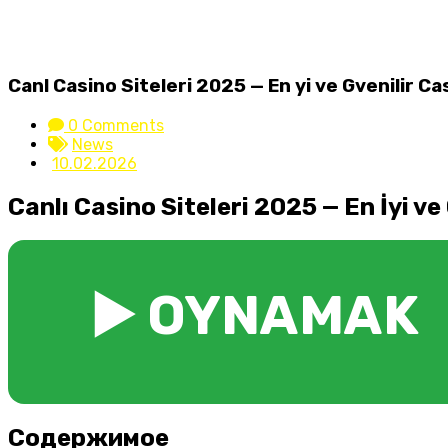
Canl Casino Siteleri 2025 — En yi ve Gvenilir C
0 Comments
News
10.02.2026
Canlı Casino Siteleri 2025 — En İyi ve
▶️ OYNAMAK
Содержимое