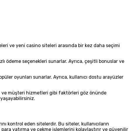
teleri ve yeni casino siteleri arasında bir kez daha seçimi
ızlı ödeme seçenekleri sunarlar. Ayrıca, çeşitli bonuslar ve
popüler oyunları sunarlar. Ayrıca, kullanıcı dostu arayüzler
iği ve müşteri hizmetleri gibi faktörleri göz önünde
yaşayabilirsiniz.
nı kontrol eden sitelerdir. Bu siteler, kullanıcıların
ın para yatırma ve çekme işlemlerini kolaylaştırır ve güvenilir