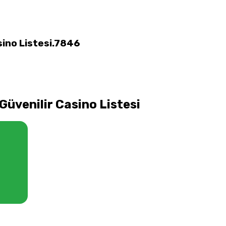
asino Listesi.7846
 Güvenilir Casino Listesi