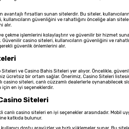
 avantajlı fırsatları sunan sitelerdir. Bu siteler, kullanıcılar
 kullanıcıların güvenliğini ve rahatlığını önceliğe alan sitelerd
 alır.
ve çekme işlemlerini kolaylaştırır ve güvenilir bir hizmet sunar
üvenilir casino siteleri, kullanıcıların güvenliğini ve rahatlığ
erekli güvenlik önlemlerini alır.
eleri
o Siteleri ve Casino Bahis Siteleri yer alıyor. Öncelikle, güve
ücretsiz bir ortam sağlar. Önerimiz, Casino Siteleri listesind
nlı casino siteleri, canlı cüzzamlı dealerlerle oynanabilecek sl
 için en iyi seçeneklerdir.
Casino Siteleri
i canlı casino siteleri en iyi seçenekler arasındadır. Mobil 
ine katkıda bulunur.
 kullanıcı dostu arayüzler ve hızlı yüklemeler sunar. Bu sitel