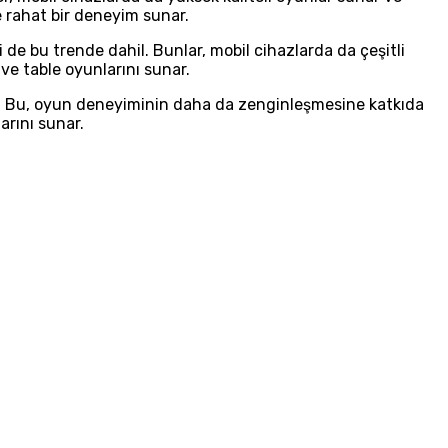
e rahat bir deneyim sunar.
 de bu trende dahil. Bunlar, mobil cihazlarda da çeşitli
 ve table oyunlarını sunar.
nar. Bu, oyun deneyiminin daha da zenginleşmesine katkıda
arını sunar.