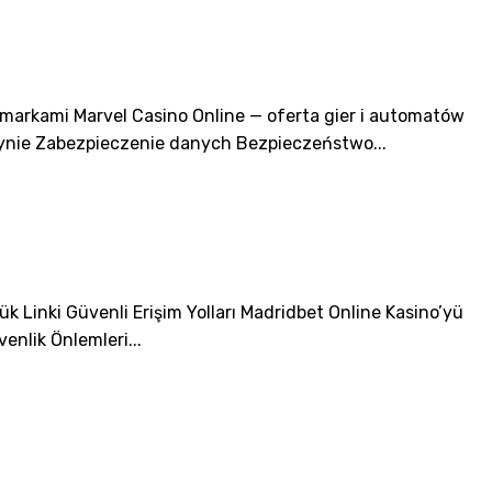
arkami Marvel Casino Online — oferta gier i automatów
ynie Zabezpieczenie danych Bezpieczeństwo...
 Linki Güvenli Erişim Yolları Madridbet Online Kasino’yü
enlik Önlemleri...