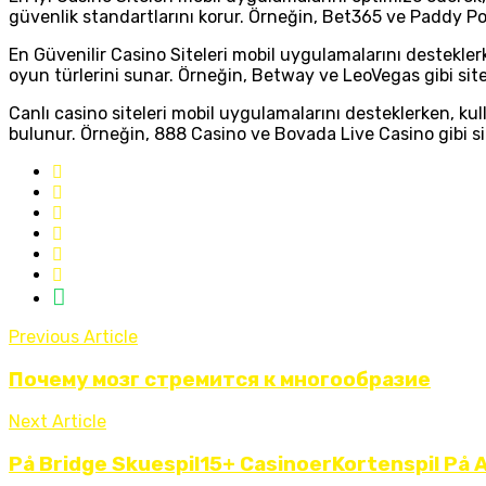
güvenlik standartlarını korur. Örneğin, Bet365 ve Paddy Pow
En Güvenilir Casino Siteleri mobil uygulamalarını desteklerk
oyun türlerini sunar. Örneğin, Betway ve LeoVegas gibi sitele
Canlı casino siteleri mobil uygulamalarını desteklerken, ku
bulunur. Örneğin, 888 Casino ve Bovada Live Casino gibi site
Previous Article
Почему мозг стремится к многообразие
Next Article
På Bridge Skuespil15+ CasinoerKortenspil På Al